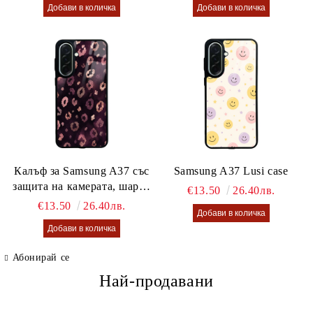
Калъф за Samsung A37 със
Samsung A37 Lusi case
защита на камерата, шарен
€13.50
26.40лв.
калъф Lusi case
€13.50
26.40лв.
Абонирай се
Най-продавани