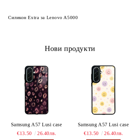
Ние ще се свържем с вас в рамките на работния ден.
Силикон Extra за Lenovo A5000
Нови продукти
Samsung A57 Lusi case
Samsung A57 Lusi case
€13.50
26.40лв.
€13.50
26.40лв.