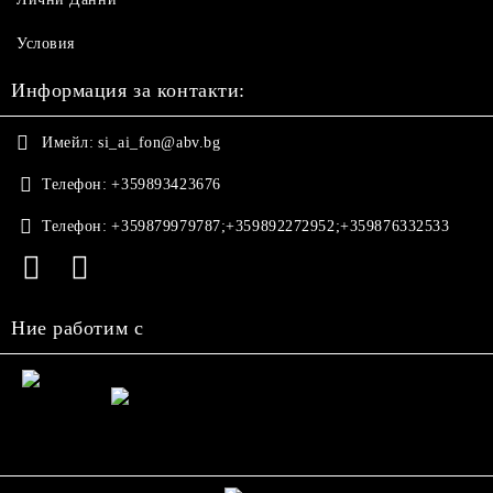
Условия
Информация за контакти:
Имейл:
si_ai_fon@abv.bg
Телефон:
+359893423676
Телефон:
+359879979787;+359892272952;+359876332533
Ние работим с