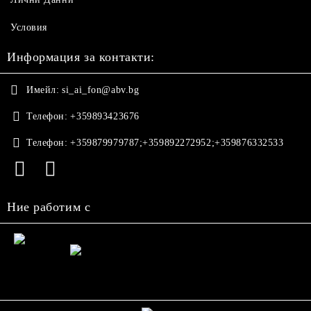
Условия
Информация за контакти:
Имейл:
si_ai_fon@abv.bg
Телефон:
+359893423676
Телефон:
+359879979787;+359892272952;+359876332533
Ние работим с