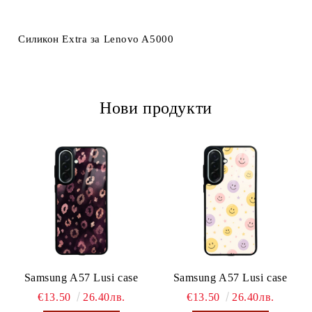
Ние ще се свържем с вас в рамките на работния ден.
Силикон Extra за Lenovo A5000
Нови продукти
Samsung A57 Lusi case
Samsung A57 Lusi case
€13.50
26.40лв.
€13.50
26.40лв.