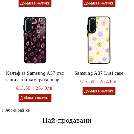
Калъф за Samsung A37 със
Samsung A37 Lusi case
защита на камерата, шарен
€13.50
26.40лв.
калъф Lusi case
€13.50
26.40лв.
Абонирай се
Най-продавани