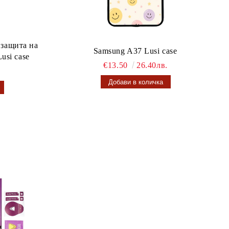
 защита на
Samsung A37 Lusi case
usi case
€13.50
26.40лв.
.