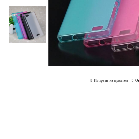
Изпрати на приятел
О