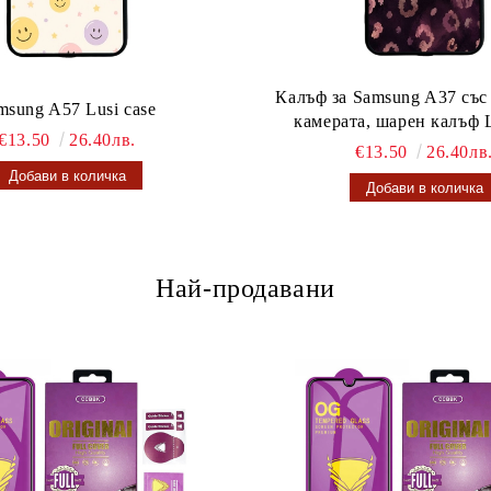
Калъф за Samsung A37 със
msung A57 Lusi case
камерата, шарен калъф L
€13.50
26.40лв.
€13.50
26.40лв
Най-продавани