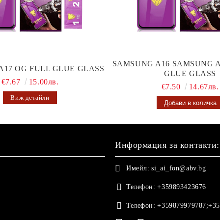
SAMSUNG A16 SAMSUNG A
A17 OG FULL GLUE GLASS
GLUE GLASS
€7.67
15.00лв.
€7.50
14.67лв.
Виж детайли
Информация за контакти:
Имейл:
si_ai_fon@abv.bg
Телефон:
+359893423676
Телефон:
+359879979787;+35