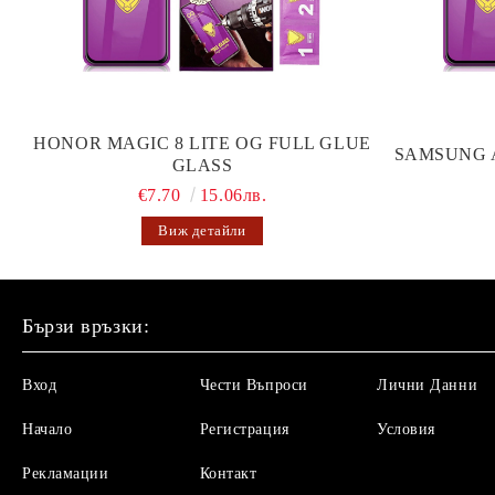
HONOR MAGIC 8 LITE OG FULL GLUE
SAMSUNG 
GLASS
€7.70
15.06лв.
Виж детайли
Бързи връзки:
Вход
Чести Въпроси
Лични Данни
Начало
Регистрация
Условия
Рекламации
Контакт