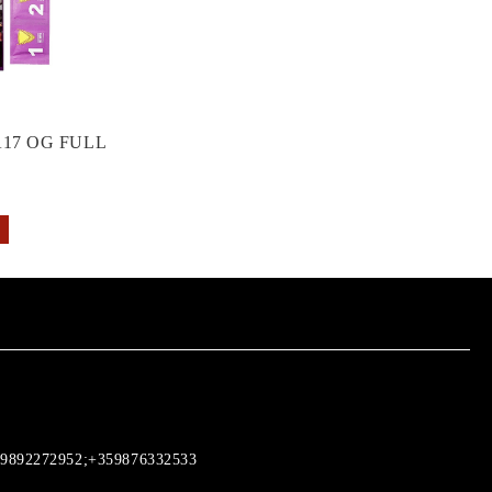
17 OG FULL
9892272952;+359876332533