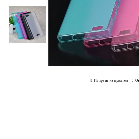
Изпрати на приятел
О