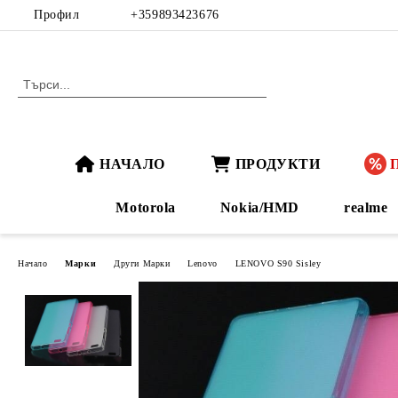
Профил
+359893423676
НАЧАЛО
ПРОДУКТИ
Motorola
Nokia/HMD
realme
Начало
Марки
Други Марки
Lenovo
LENOVO S90 Sisley