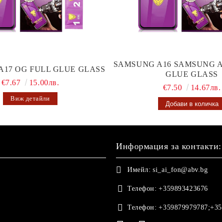
SAMSUNG A16 SAMSUNG A
A17 OG FULL GLUE GLASS
GLUE GLASS
€7.67
15.00лв.
€7.50
14.67лв.
Виж детайли
Информация за контакти:
Имейл:
si_ai_fon@abv.bg
Телефон:
+359893423676
Телефон:
+359879979787;+35