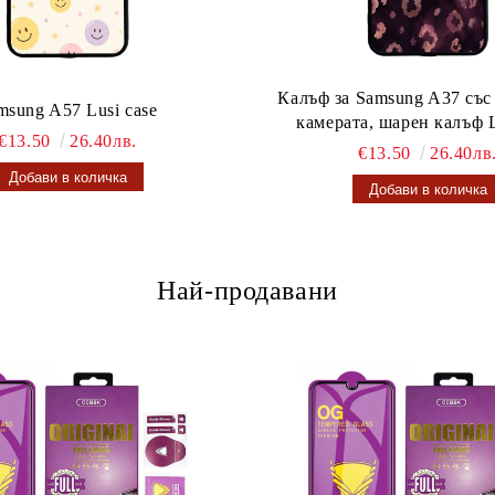
Калъф за Samsung A37 със
msung A57 Lusi case
камерата, шарен калъф L
€13.50
26.40лв.
€13.50
26.40лв
Най-продавани