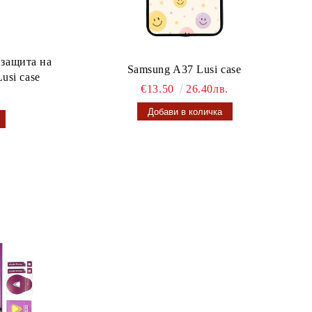
 защита на
Samsung A37 Lusi case
usi case
€13.50
26.40лв.
.