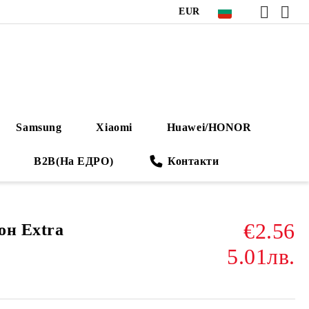
EUR
Samsung
Xiaomi
Huawei/HONOR
B2B(На ЕДРО)
Контакти
€2.56
он Extra
5.01лв.