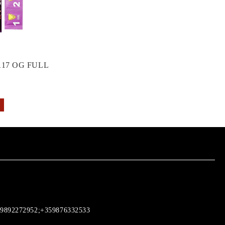
17 OG FULL
9892272952;+359876332533