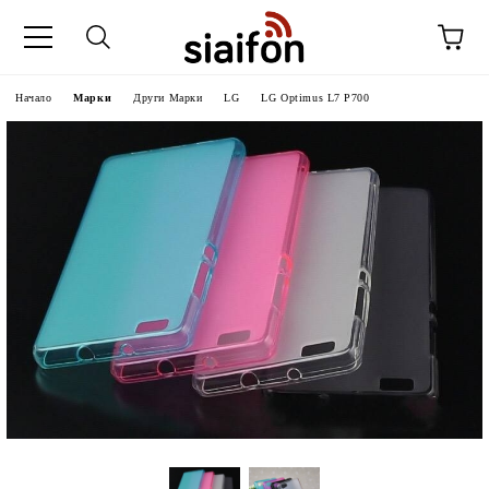
Начало
Марки
Други Марки
LG
LG Optimus L7 P700