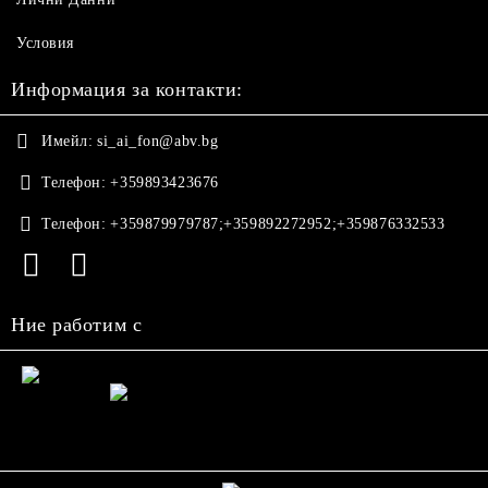
Условия
Информация за контакти:
Имейл:
si_ai_fon@abv.bg
Телефон:
+359893423676
Телефон:
+359879979787;+359892272952;+359876332533
Ние работим с