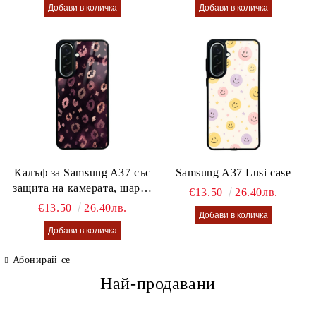
Калъф за Samsung A37 със
Samsung A37 Lusi case
защита на камерата, шарен
€13.50
26.40лв.
калъф Lusi case
€13.50
26.40лв.
Абонирай се
Най-продавани