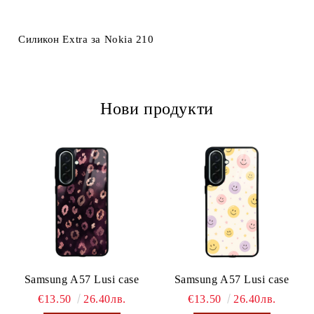
Ние ще се свържем с вас в рамките на работния ден.
Силикон Extra за Nokia 210
Нови продукти
Samsung A57 Lusi case
Samsung A57 Lusi case
€13.50
26.40лв.
€13.50
26.40лв.