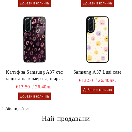
Калъф за Samsung A37 със
Samsung A37 Lusi case
защита на камерата, шарен
€13.50
26.40лв.
калъф Lusi case
€13.50
26.40лв.
Абонирай се
Най-продавани