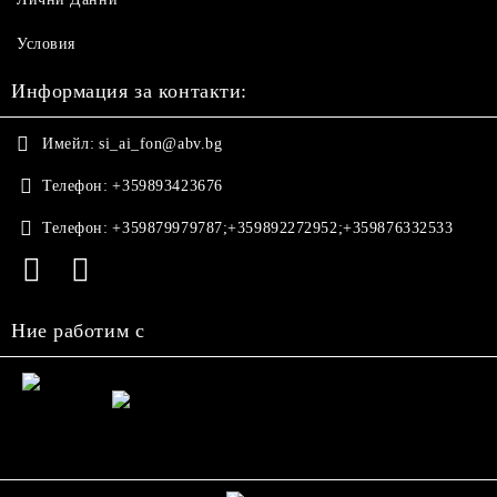
Условия
Информация за контакти:
Имейл:
si_ai_fon@abv.bg
Телефон:
+359893423676
Телефон:
+359879979787;+359892272952;+359876332533
Ние работим с