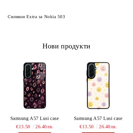
Ние ще се свържем с вас в рамките на работния ден.
Силикон Extra за Nokia 503
Нови продукти
Samsung A57 Lusi case
Samsung A57 Lusi case
€13.50
26.40лв.
€13.50
26.40лв.