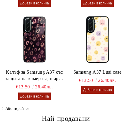
Калъф за Samsung A37 със
Samsung A37 Lusi case
защита на камерата, шарен
€13.50
26.40лв.
калъф Lusi case
€13.50
26.40лв.
Абонирай се
Най-продавани