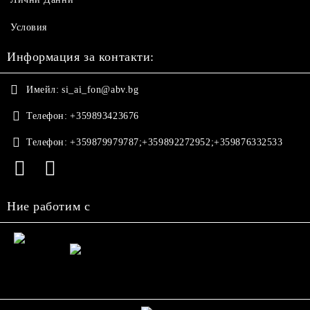
Условия
Информация за контакти:
Имейл:
si_ai_fon@abv.bg
Телефон:
+359893423676
Телефон:
+359879979787;+359892272952;+359876332533
Ние работим с