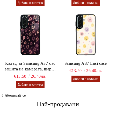
Калъф за Samsung A37 със
Samsung A37 Lusi case
защита на камерата, шарен
€13.50
26.40лв.
калъф Lusi case
€13.50
26.40лв.
Абонирай се
Най-продавани