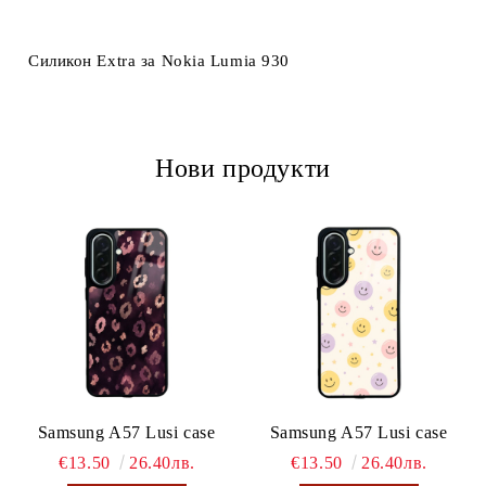
Ние ще се свържем с вас в рамките на работния ден.
Силикон Extra за Nokia Lumia 930
Нови продукти
Samsung A57 Lusi case
Samsung A57 Lusi case
€13.50
26.40лв.
€13.50
26.40лв.