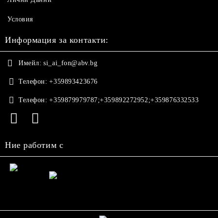
Условия
Информация за контакти:
Имейл:
si_ai_fon@abv.bg
Телефон:
+359893423676
Телефон:
+359879979787;+359892272952;+359876332533
Ние работим с