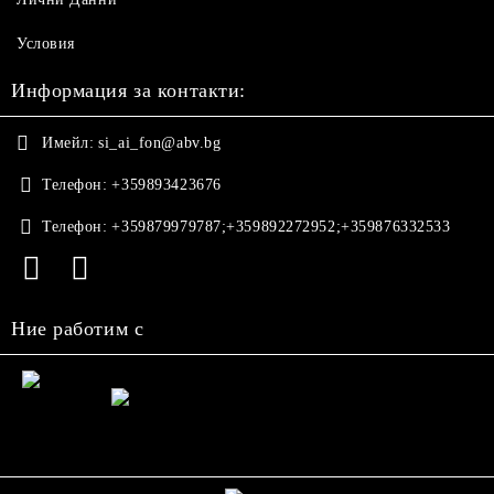
Условия
Информация за контакти:
Имейл:
si_ai_fon@abv.bg
Телефон:
+359893423676
Телефон:
+359879979787;+359892272952;+359876332533
Ние работим с