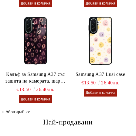
Калъф за Samsung A37 със
Samsung A37 Lusi case
защита на камерата, шарен
€13.50
26.40лв.
калъф Lusi case
€13.50
26.40лв.
Абонирай се
Най-продавани