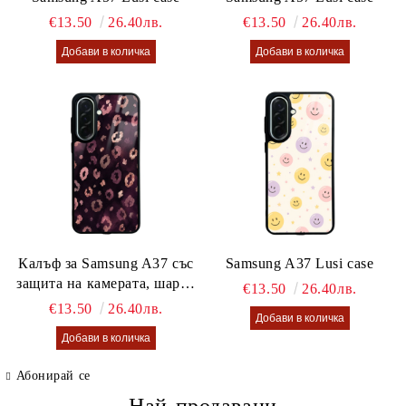
€13.50
26.40лв.
€13.50
26.40лв.
Калъф за Samsung A37 със
Samsung A37 Lusi case
защита на камерата, шарен
€13.50
26.40лв.
калъф Lusi case
€13.50
26.40лв.
Абонирай се
Най-продавани