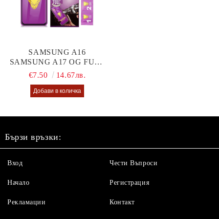
SAMSUNG A16
SAMSUNG A17 OG FULL
GLUE GLASS
€7.50
14.67лв.
Бързи връзки:
Вход
Чести Въпроси
Начало
Регистрация
Рекламации
Контакт