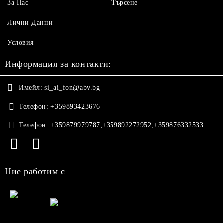
За Нас
Търсене
Лични Данни
Условия
Информация за контакти:
Имейл:
si_ai_fon@abv.bg
Телефон:
+359893423676
Телефон:
+359879979787;+359892272952;+359876332533
Ние работим с