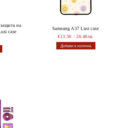
 защита на
Samsung A37 Lusi case
usi case
€13.50
26.40лв.
.