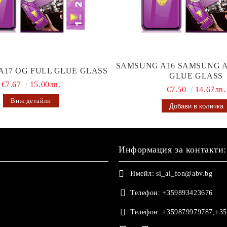
SAMSUNG A16 SAMSUNG A
A17 OG FULL GLUE GLASS
GLUE GLASS
€7.67
15.00лв.
€7.50
14.67лв.
Виж детайли
Информация за контакти:
Имейл:
si_ai_fon@abv.bg
Телефон:
+359893423676
Телефон:
+359879979787;+35