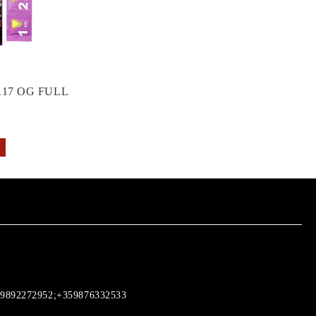
17 OG FULL
9892272952;+359876332533