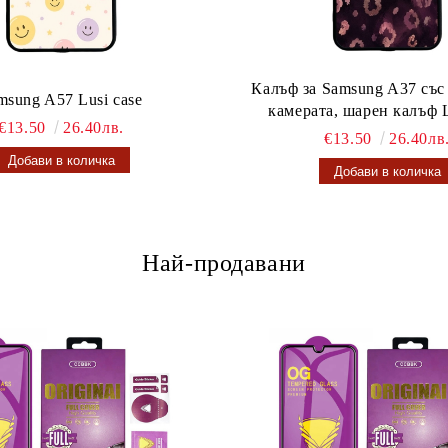
Калъф за Samsung A37 със
msung A57 Lusi case
камерата, шарен калъф L
€13.50
26.40лв.
€13.50
26.40лв
Най-продавани