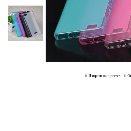
Изпрати на приятел
О