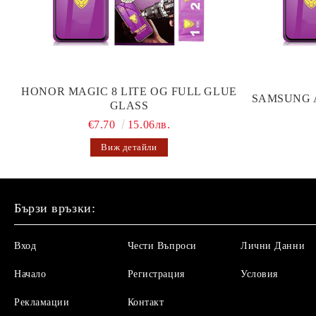
HONOR MAGIC 8 LITE OG FULL GLUE
SAMSUNG 
GLASS
€7.70
15.06лв.
Виж детайли
Бързи връзки:
Вход
Чести Въпроси
Лични Данни
Начало
Регистрация
Условия
Рекламации
Контакт