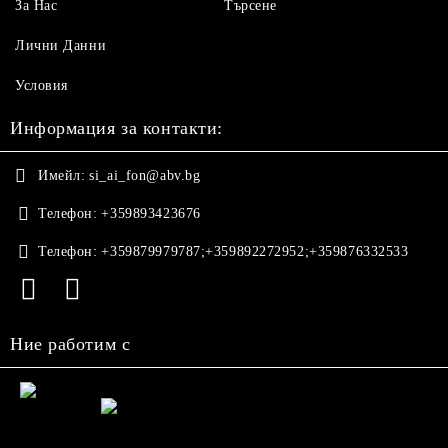
За Нас
Търсене
Лични Данни
Условия
Информация за контакти:
Имейл:
si_ai_fon@abv.bg
Телефон:
+359893423676
Телефон:
+359879979787;+359892272952;+359876332533
Ние работим с