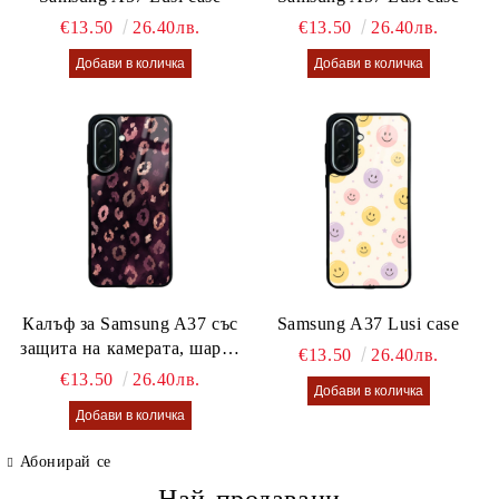
€13.50
26.40лв.
€13.50
26.40лв.
Калъф за Samsung A37 със
Samsung A37 Lusi case
защита на камерата, шарен
€13.50
26.40лв.
калъф Lusi case
€13.50
26.40лв.
Абонирай се
Най-продавани