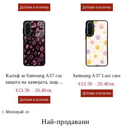
Калъф за Samsung A37 със
Samsung A37 Lusi case
защита на камерата, шарен
€13.50
26.40лв.
калъф Lusi case
€13.50
26.40лв.
Абонирай се
Най-продавани