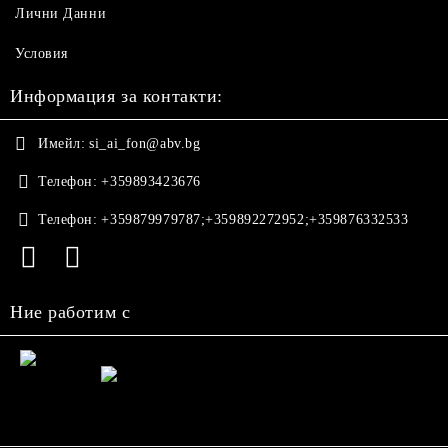
Лични Данни
Условия
Информация за контакти:
Имейл:
si_ai_fon@abv.bg
Телефон:
+359893423676
Телефон:
+359879979787;+359892272952;+359876332533
Ние работим с