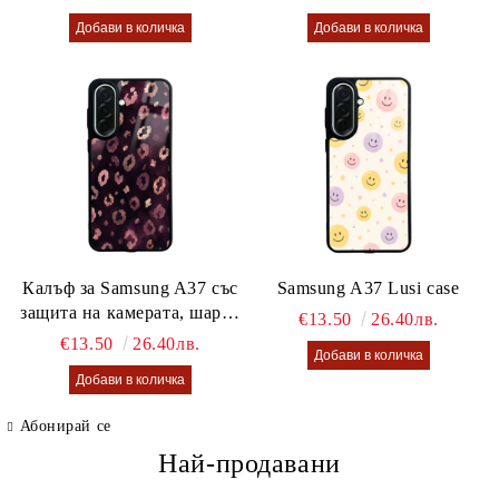
Калъф за Samsung A37 със
Samsung A37 Lusi case
защита на камерата, шарен
€13.50
26.40лв.
калъф Lusi case
€13.50
26.40лв.
Абонирай се
Най-продавани