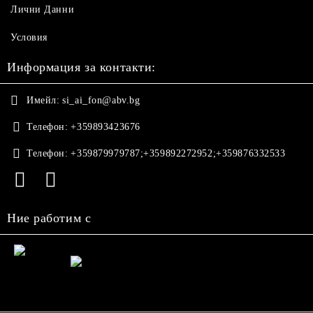
Лични Данни
Условия
Информация за контакти:
Имейл:
si_ai_fon@abv.bg
Телефон:
+359893423676
Телефон:
+359879979787;+359892272952;+359876332533
Ние работим с