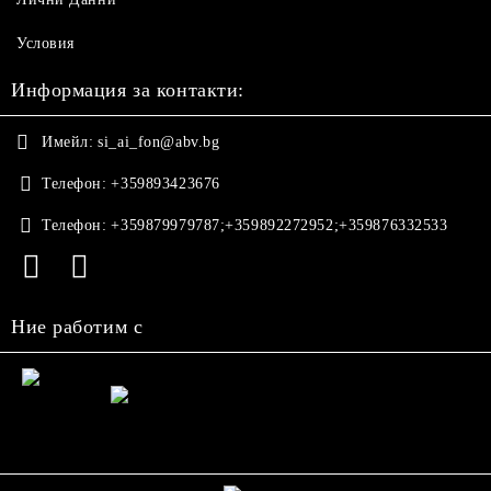
Условия
Информация за контакти:
Имейл:
si_ai_fon@abv.bg
Телефон:
+359893423676
Телефон:
+359879979787;+359892272952;+359876332533
Ние работим с