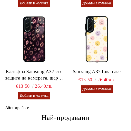
Калъф за Samsung A37 със
Samsung A37 Lusi case
защита на камерата, шарен
€13.50
26.40лв.
калъф Lusi case
€13.50
26.40лв.
Абонирай се
Най-продавани