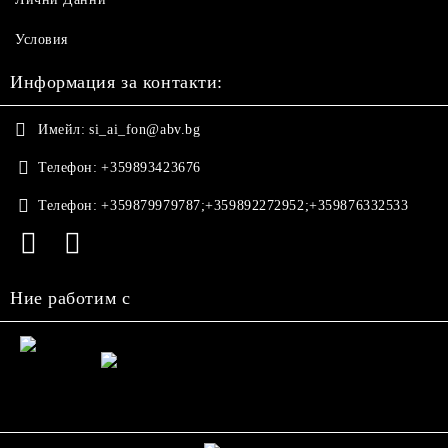
Условия
Информация за контакти:
Имейл:
si_ai_fon@abv.bg
Телефон:
+359893423676
Телефон:
+359879979787;+359892272952;+359876332533
Ние работим с