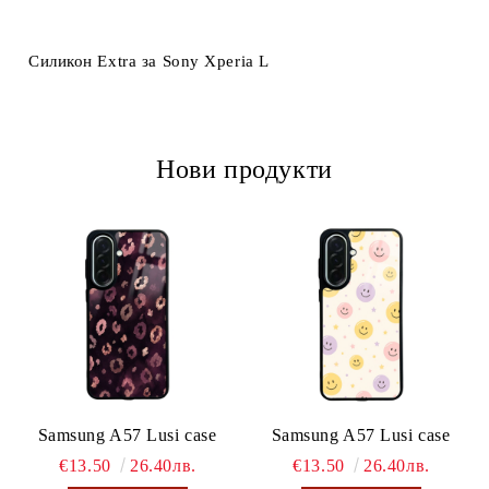
Ние ще се свържем с вас в рамките на работния ден.
Силикон Extra за Sony Xperia L
Нови продукти
Samsung A57 Lusi case
Samsung A57 Lusi case
€13.50
26.40лв.
€13.50
26.40лв.