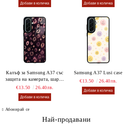
Калъф за Samsung A37 със
Samsung A37 Lusi case
защита на камерата, шарен
€13.50
26.40лв.
калъф Lusi case
€13.50
26.40лв.
Абонирай се
Най-продавани