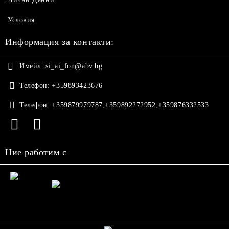
Условия
Информация за контакти:
Имейл:
si_ai_fon@abv.bg
Телефон:
+359893423676
Телефон:
+359879979787;+359892272952;+359876332533
Ние работим с