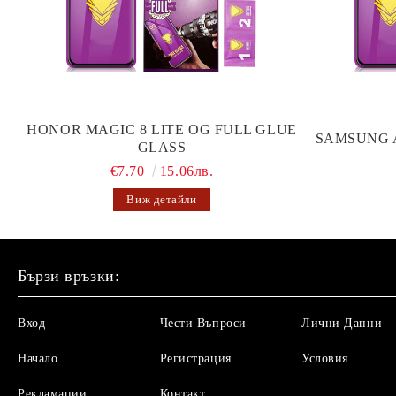
HONOR MAGIC 8 LITE OG FULL GLUE
SAMSUNG 
GLASS
€7.70
15.06лв.
Виж детайли
Бързи връзки:
Вход
Чести Въпроси
Лични Данни
Начало
Регистрация
Условия
Рекламации
Контакт