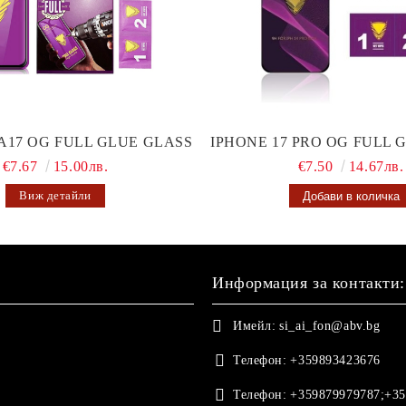
A17 OG FULL GLUE GLASS
IPHONE 17 PRO OG FULL 
€7.67
15.00лв.
€7.50
14.67лв.
Виж детайли
Информация за контакти:
Имейл:
si_ai_fon@abv.bg
Телефон:
+359893423676
Телефон:
+359879979787;+35