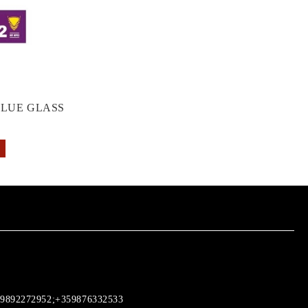
GLUE GLASS
9892272952;+359876332533