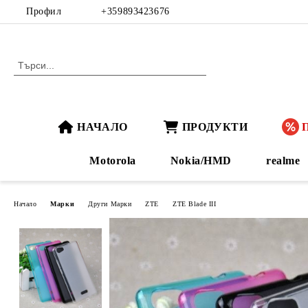
Профил
+359893423676
НАЧАЛО
ПРОДУКТИ
Motorola
Nokia/HMD
realme
Начало
Марки
Други Марки
ZTE
ZTE Blade III