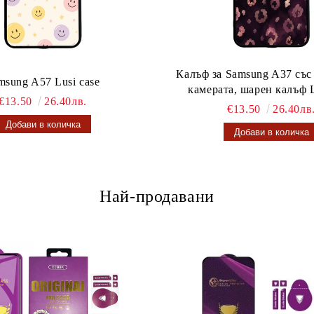
Калъф за Samsung A37 със
msung A57 Lusi case
камерата, шарен калъф L
€13.50
26.40лв.
€13.50
26.40лв
Най-продавани