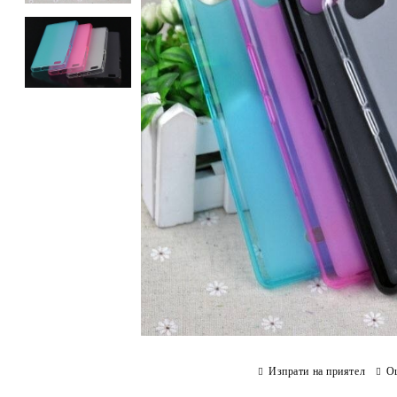
Изпрати на приятел
О