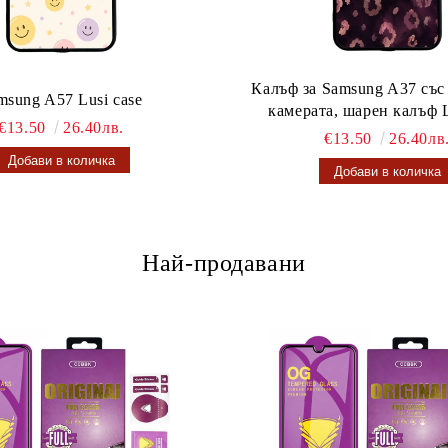
Калъф за Samsung A37 със
msung A57 Lusi case
камерата, шарен калъф L
€13.50
26.40лв.
€13.50
26.40лв
Най-продавани