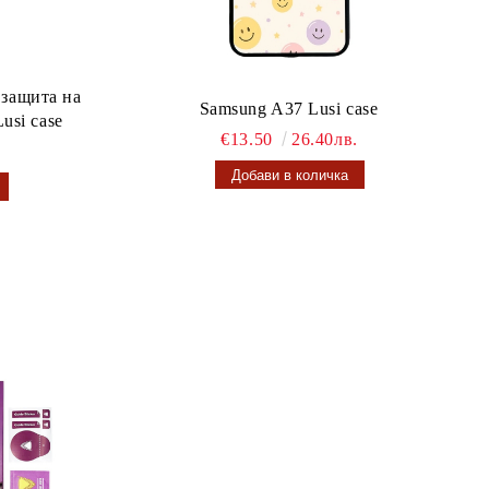
 защита на
Samsung A37 Lusi case
usi case
€13.50
26.40лв.
.