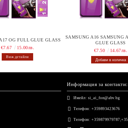
SAMSUNG A16 SAMSUNG A
A17 OG FULL GLUE GLASS
GLUE GLASS
€7.67
15.00лв.
€7.50
14.67лв.
Виж детайли
Информация за контакти:
Имейл:
si_ai_fon@abv.bg
Телефон:
+359893423676
Телефон:
+359879979787;+35