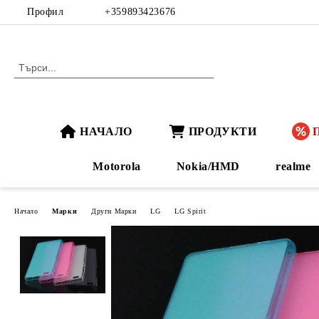
Профил
+359893423676
НАЧАЛО
ПРОДУКТИ
Motorola
Nokia/HMD
realme
Начало
Марки
Други Марки
LG
LG Spirit