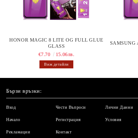
HONOR MAGIC 8 LITE OG FULL GLUE
SAMSUNG 
GLASS
€7.70
15.06лв.
Виж детайли
Бързи връзки:
Вход
Чести Въпроси
Лични Данни
Начало
Регистрация
Условия
Рекламации
Контакт