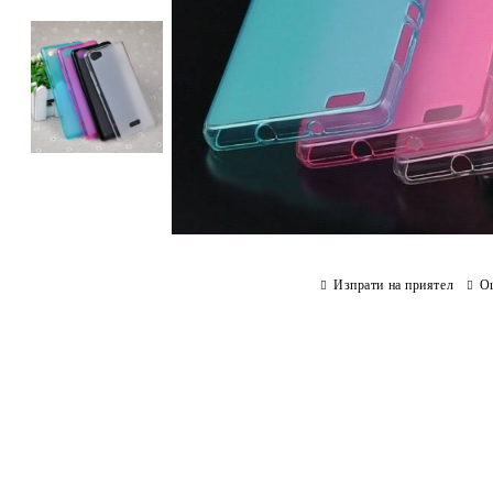
Изпрати на приятел
О