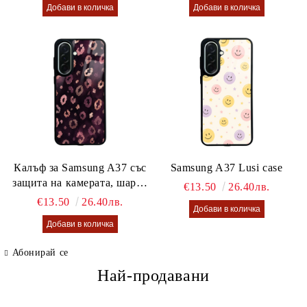
Калъф за Samsung A37 със
Samsung A37 Lusi case
защита на камерата, шарен
€13.50
26.40лв.
калъф Lusi case
€13.50
26.40лв.
Абонирай се
Най-продавани