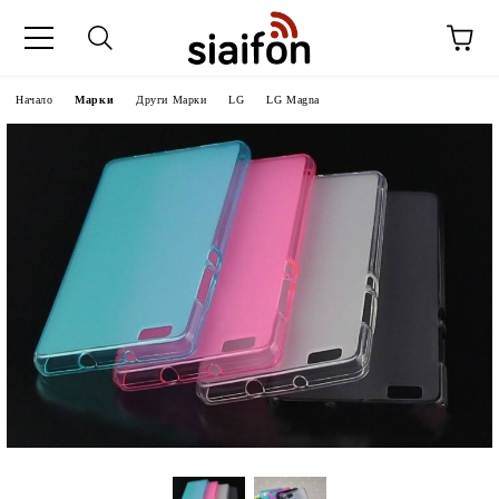
Начало
Марки
Други Марки
LG
LG Magna