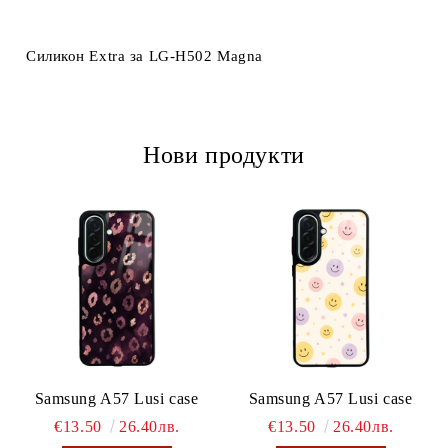
Ние ще се свържем с вас в рамките на работния ден.
Силикон Extra за LG-H502 Magna
Нови продукти
Samsung A57 Lusi case
Samsung A57 Lusi case
€13.50
26.40лв.
€13.50
26.40лв.