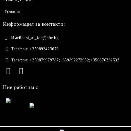
Условия
Информация за контакти:
Имейл:
si_ai_fon@abv.bg
Телефон:
+359893423676
Телефон:
+359879979787;+359892272952;+359876332533
Ние работим с