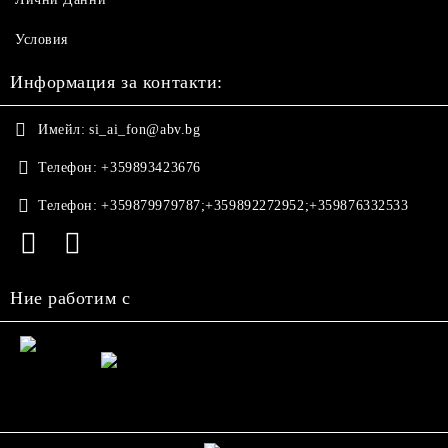
Условия
Информация за контакти:
Имейл:
si_ai_fon@abv.bg
Телефон:
+359893423676
Телефон:
+359879979787;+359892272952;+359876332533
Ние работим с