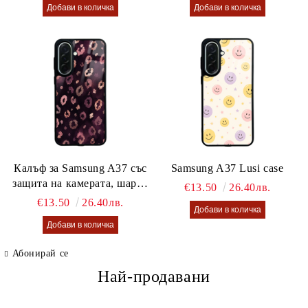
Калъф за Samsung A37 със
Samsung A37 Lusi case
защита на камерата, шарен
€13.50
26.40лв.
калъф Lusi case
€13.50
26.40лв.
Абонирай се
Най-продавани