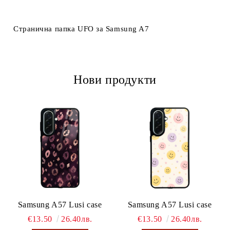
Ние ще се свържем с вас в рамките на работния ден.
Странична папка UFO за Samsung A7
Нови продукти
Samsung A57 Lusi case
Samsung A57 Lusi case
€13.50
26.40лв.
€13.50
26.40лв.