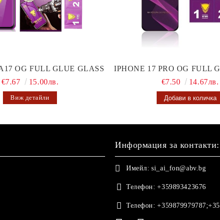
A17 OG FULL GLUE GLASS
IPHONE 17 PRO OG FULL 
€7.67
15.00лв.
€7.50
14.67лв.
Виж детайли
Информация за контакти:
Имейл:
si_ai_fon@abv.bg
Телефон:
+359893423676
Телефон:
+359879979787;+35