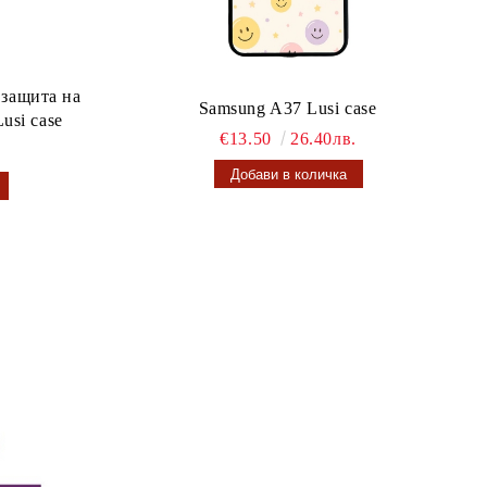
 защита на
Samsung A37 Lusi case
usi case
€13.50
26.40лв.
.