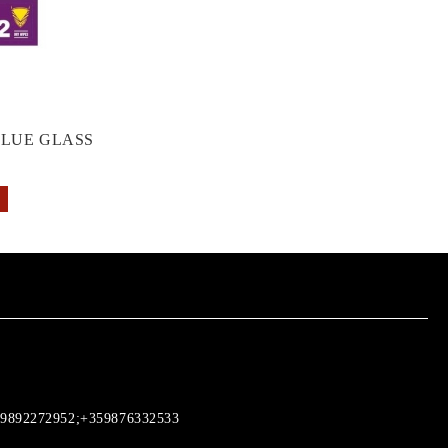
GLUE GLASS
9892272952;+359876332533