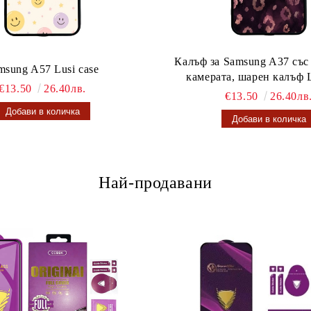
Калъф за Samsung A37 със
msung A57 Lusi case
камерата, шарен калъф L
€13.50
26.40лв.
€13.50
26.40лв
Най-продавани