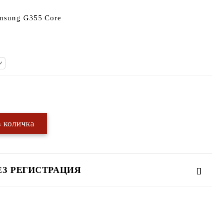
msung G355 Core
Добави в желани
ЕЗ РЕГИСТРАЦИЯ