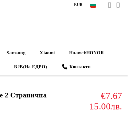
EUR
Samsung
Xiaomi
Huawei/HONOR
B2B(На ЕДРО)
Контакти
€7.67
e 2 Странична
15.00лв.