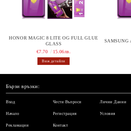
HONOR MAGIC 8 LITE OG FULL GLUE
SAMSUNG 
GLASS
€7.70
15.06лв.
Виж детайли
Бързи връзки:
Вход
Чести Въпроси
Лични Данни
Начало
Регистрация
Условия
Рекламации
Контакт