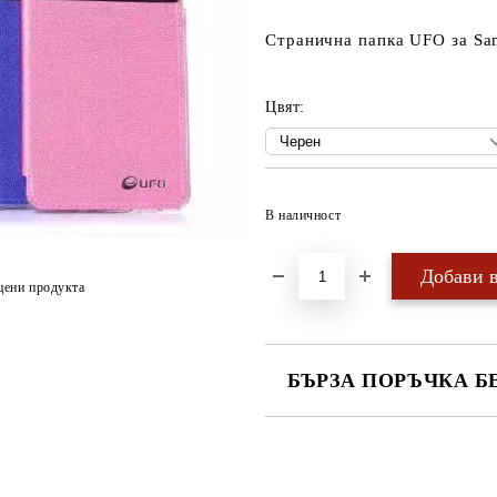
Странична папка UFO за Sa
Цвят:
В наличност
цени продукта
БЪРЗА ПОРЪЧКА Б
САМО ПОПЪЛНЕТЕ 4 ПОЛЕТА