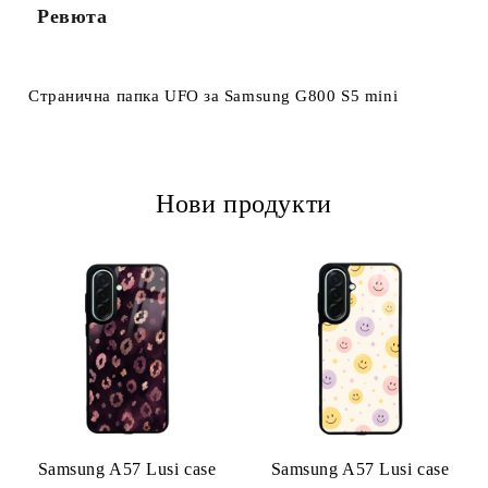
Ревюта
Ние ще се свържем с вас в рамките на работния ден.
Странична папка UFO за Samsung G800 S5 mini
Нови продукти
Samsung A57 Lusi case
Samsung A57 Lusi case