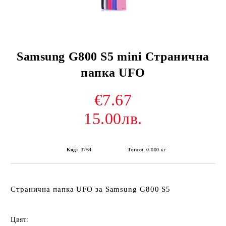
Samsung G800 S5 mini Странична
папка UFO
€7.67
15.00лв.
Код:
3764
Тегло:
0.000
кг
Странична папка UFO за Samsung G800 S5
Цвят: