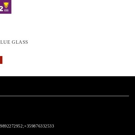
GLUE GLASS
9892272952;+359876332533