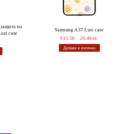
 защита на
Samsung A37 Lusi case
usi case
€13.50
26.40лв.
.