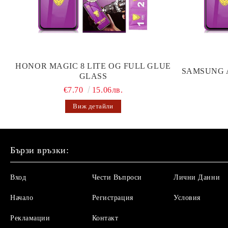
HONOR MAGIC 8 LITE OG FULL GLUE
SAMSUNG 
GLASS
€7.70
15.06лв.
Виж детайли
Бързи връзки:
Вход
Чести Въпроси
Лични Данни
Начало
Регистрация
Условия
Рекламации
Контакт