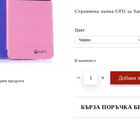
Странична папка UFO за Sa
Цвят:
В наличност
цени продукта
БЪРЗА ПОРЪЧКА Б
САМО ПОПЪЛНЕТЕ 4 ПОЛЕТА