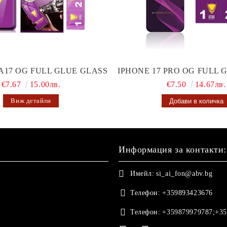
A17 OG FULL GLUE GLASS
IPHONE 17 PRO OG FULL 
€7.67
15.00лв.
€7.50
14.67лв.
Виж детайли
Информация за контакти:
Имейл:
si_ai_fon@abv.bg
Телефон:
+359893423676
Телефон:
+359879979787;+35