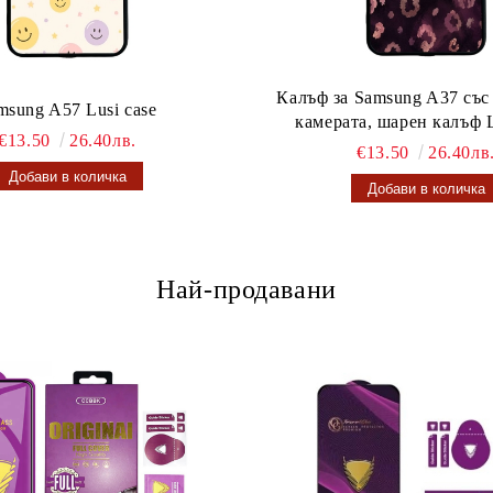
Калъф за Samsung A37 със
msung A57 Lusi case
камерата, шарен калъф L
€13.50
26.40лв.
€13.50
26.40лв
Най-продавани