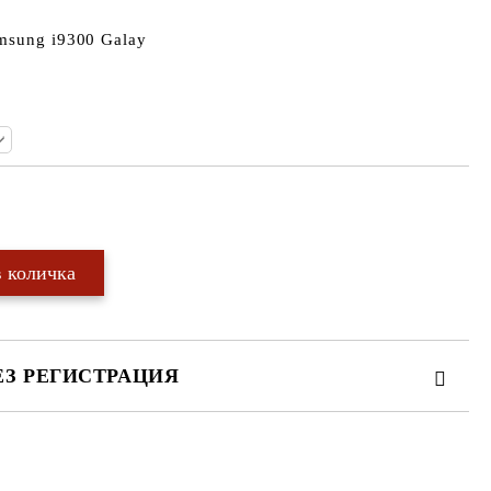
msung i9300 Galay
Добави в желани
ЕЗ РЕГИСТРАЦИЯ