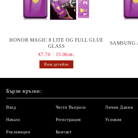
HONOR MAGIC 8 LITE OG FULL GLUE
SAMSUNG 
GLASS
€7.70
15.06лв.
Виж детайли
Бързи връзки:
Вход
Чести Въпроси
Лични Данни
Начало
Регистрация
Условия
Рекламации
Контакт