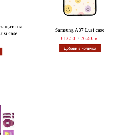
 защита на
Samsung A37 Lusi case
usi case
€13.50
26.40лв.
.