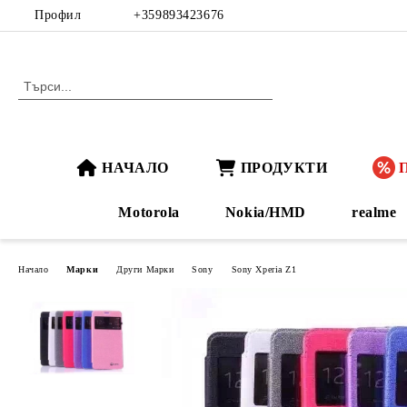
Профил
+359893423676
НАЧАЛО
ПРОДУКТИ
Motorola
Nokia/HMD
realme
Начало
Марки
Други Марки
Sony
Sony Xperia Z1