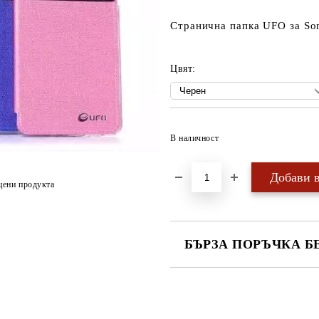
Странична папка UFO за So
Цвят:
В наличност
цени продукта
БЪРЗА ПОРЪЧКА Б
САМО ПОПЪЛНЕТЕ 4 ПОЛЕТА