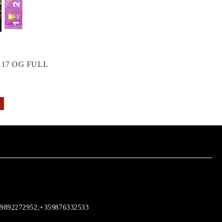
17 OG FULL
9892272952;+359876332533