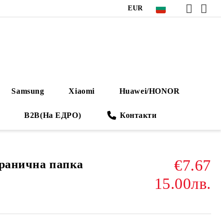
EUR
Samsung
Xiaomi
Huawei/HONOR
B2B(На ЕДРО)
Контакти
€7.67
транична папка
15.00лв.