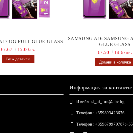
SAMSUNG A16 SAMSUNG A
A17 OG FULL GLUE GLASS
GLUE GLASS
€7.67
15.00лв.
€7.50
14.67лв.
Виж детайли
Информация за контакти:
Имейл:
si_ai_fon@abv.bg
Телефон:
+359893423676
Телефон:
+359879979787;+35