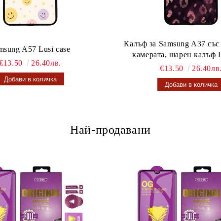
Калъф за Samsung A37 със
msung A57 Lusi case
камерата, шарен калъф L
€13.50
26.40лв.
€13.50
26.40лв
Най-продавани