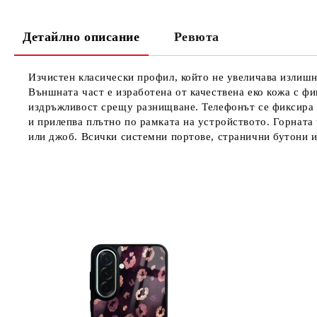
Детайлно описание
Ревюта
Изчистен класически профил, който не увеличава излишно
Външната част е изработена от качествена еко кожа с фи
издръжливост срещу разнищване. Телефонът се фиксира с
и прилепва плътно по рамката на устройството. Горната 
или джоб. Всички системни портове, странични бутони и