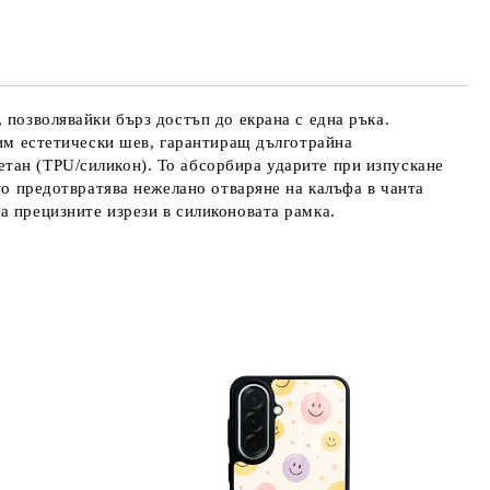
те на работния ден.
 позволявайки бърз достъп до екрана с една ръка.
дим естетически шев, гарантиращ дълготрайна
тан (TPU/силикон). То абсорбира ударите при изпускане
то предотвратява нежелано отваряне на калъфа в чанта
а прецизните изрези в силиконовата рамка.