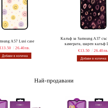
Калъф за Samsung A37 със
msung A57 Lusi case
камерата, шарен калъф L
€13.50
26.40лв.
€13.50
26.40лв
Най-продавани