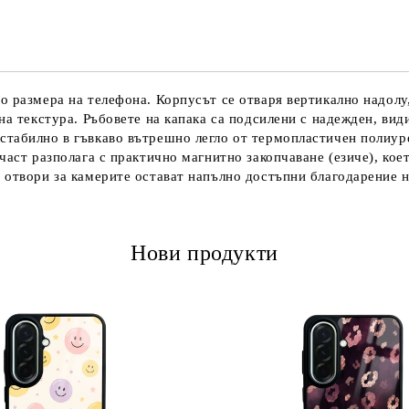
Ние ще се свържем с вас в рамки
 размера на телефона. Корпусът се отваря вертикално надолу,
на текстура. Ръбовете на капака са подсилени с надежден, ви
табилно в гъвкаво вътрешно легло от термопластичен полиуре
част разполага с практично магнитно закопчаване (езиче), кое
 отвори за камерите остават напълно достъпни благодарение н
Нови продукти