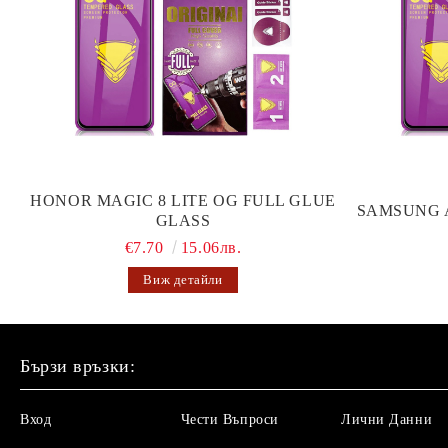
HONOR MAGIC 8 LITE OG FULL GLUE
SAMSUNG 
GLASS
€7.70
15.06лв.
Виж детайли
Бързи връзки:
Вход
Чести Въпроси
Лични Данни