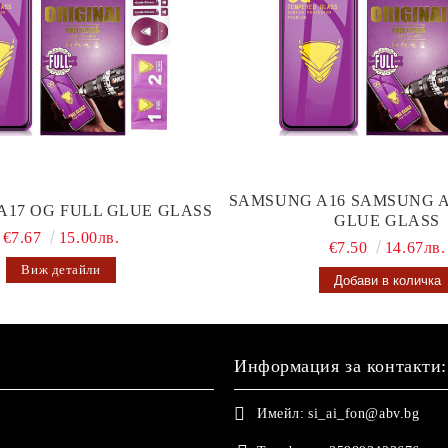
SAMSUNG A16 SAMSUNG A
A17 OG FULL GLUE GLASS
GLUE GLASS
€7.67
15.00лв.
€7.50
14.67лв.
Виж детайли
Информация за контакти:
Имейл:
si_ai_fon@abv.bg