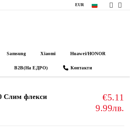
EUR
Samsung
Xiaomi
Huawei/HONOR
B2B(На ЕДРО)
Контакти
€5.11
070 Слим флекси
9.99лв.