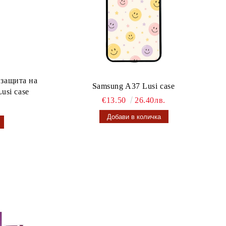
 защита на
Samsung A37 Lusi case
usi case
€13.50
26.40лв.
.