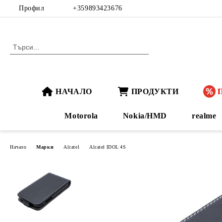
Профил
+359893423676
НАЧАЛО
ПРОДУКТИ
Motorola
Nokia/HMD
realme
Начало
Марки
Alcatel
Alcatel IDOL 4S