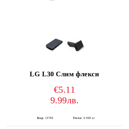
LG L30 Слим флекси
€5.11
9.99лв.
Код:
13708
Тегло:
0.000
кг