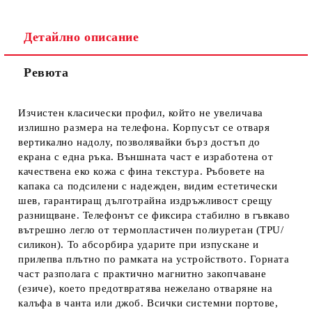
Детайлно описание
Ревюта
Ние ще се свържем с вас в рамките на работния ден.
Изчистен класически профил, който не увеличава
излишно размера на телефона. Корпусът се отваря
вертикално надолу, позволявайки бърз достъп до
екрана с една ръка. Външната част е изработена от
качествена еко кожа с фина текстура. Ръбовете на
капака са подсилени с надежден, видим естетически
шев, гарантиращ дълготрайна издръжливост срещу
разнищване. Телефонът се фиксира стабилно в гъвкаво
вътрешно легло от термопластичен полиуретан (TPU/
силикон). То абсорбира ударите при изпускане и
прилепва плътно по рамката на устройството. Горната
част разполага с практично магнитно закопчаване
(езиче), което предотвратява нежелано отваряне на
калъфа в чанта или джоб. Всички системни портове,