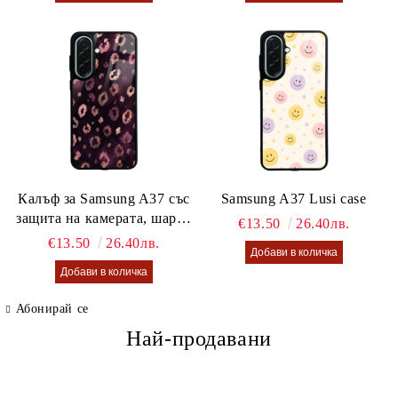
Калъф за Samsung A37 със
Samsung A37 Lusi case
защита на камерата, шарен
€13.50
26.40лв.
калъф Lusi case
€13.50
26.40лв.
Абонирай се
Най-продавани