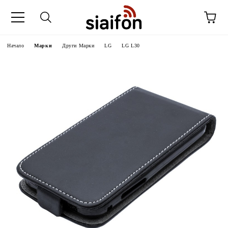
Начало
Марки
Други Марки
LG
LG L30