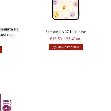
 защита на
Samsung A37 Lusi case
usi case
€13.50
26.40лв.
.