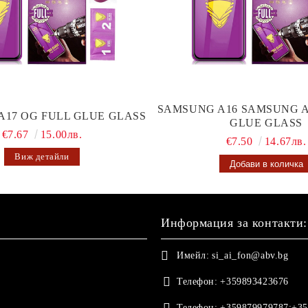
SAMSUNG A16 SAMSUNG A
A17 OG FULL GLUE GLASS
GLUE GLASS
€7.67
15.00лв.
€7.50
14.67лв.
Виж детайли
Информация за контакти:
Имейл:
si_ai_fon@abv.bg
Телефон:
+359893423676
Телефон:
+359879979787;+35