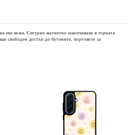
те на работния ден.
ена еко кожа. Сигурно магнитно закопчаване в горната
ащи свободен достъп до бутоните, портовете за