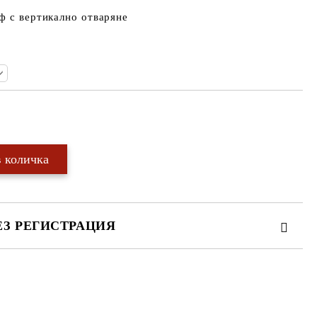
ф с вертикално отваряне
Добави в желани
ЕЗ РЕГИСТРАЦИЯ