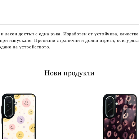
Ние ще се свържем с вас в рамки
 и лесен достъп с една ръка. Изработен от устойчива, качеств
 при изпускане. Прецизни странични и долни изрези, осигуряв
ждане на устройството.
Нови продукти