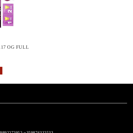
17 OG FULL
9892272952;+359876332533