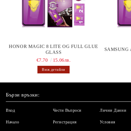
HONOR MAGIC 8 LITE OG FULL GLUE
SAMSUNG 
GLASS
€7.70
15.06лв.
Виж детайли
Бързи връзки:
Вход
Чести Въпроси
Лични Данни
Начало
Регистрация
Условия