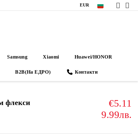
EUR
Samsung
Xiaomi
Huawei/HONOR
B2B(На ЕДРО)
Контакти
€5.11
им флекси
9.99лв.