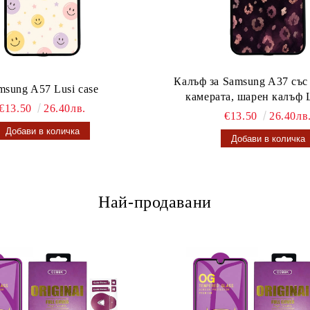
Калъф за Samsung A37 със
msung A57 Lusi case
камерата, шарен калъф L
€13.50
26.40лв.
€13.50
26.40лв
Най-продавани