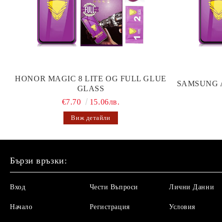
HONOR MAGIC 8 LITE OG FULL GLUE
SAMSUNG 
GLASS
€7.70
15.06лв.
Виж детайли
Бързи връзки:
Вход
Чести Въпроси
Лични Данни
Начало
Регистрация
Условия