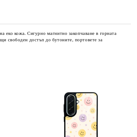
те на работния ден.
ена еко кожа. Сигурно магнитно закопчаване в горната
ащи свободен достъп до бутоните, портовете за