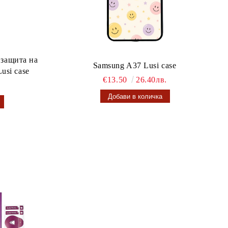
 защита на
Samsung A37 Lusi case
usi case
€13.50
26.40лв.
.