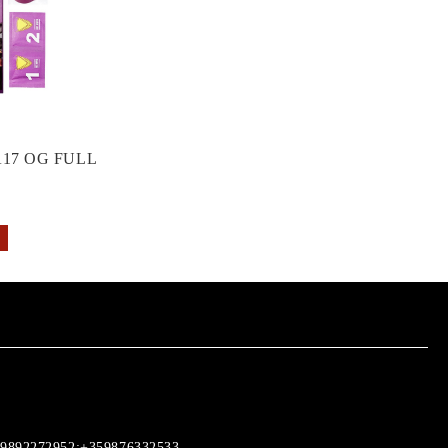
17 OG FULL
9892272952;+359876332533