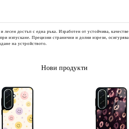
Ние ще се свържем с вас в рамки
 и лесен достъп с една ръка. Изработен от устойчива, качеств
 при изпускане. Прецизни странични и долни изрези, осигуряв
ждане на устройството.
Нови продукти