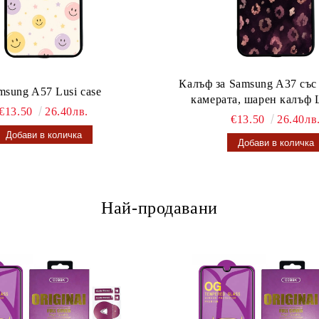
Калъф за Samsung A37 със
msung A57 Lusi case
камерата, шарен калъф L
€13.50
26.40лв.
€13.50
26.40лв
Най-продавани