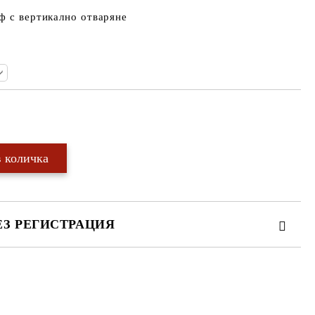
ф с вертикално отваряне
Добави в желани
ЕЗ РЕГИСТРАЦИЯ