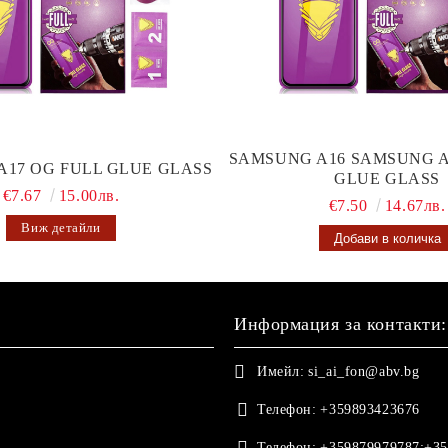
SAMSUNG A16 SAMSUNG A
A17 OG FULL GLUE GLASS
GLUE GLASS
€7.67
15.00лв.
€7.50
14.67лв.
Виж детайли
Информация за контакти:
Имейл:
si_ai_fon@abv.bg
Телефон:
+359893423676
Телефон:
+359879979787;+35