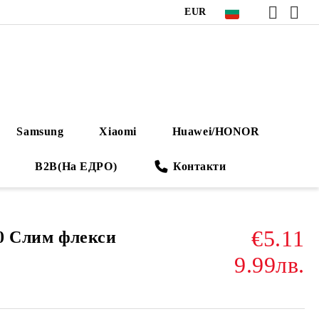
EUR
Samsung
Xiaomi
Huawei/HONOR
B2B(На ЕДРО)
Контакти
€5.11
50 Слим флекси
9.99лв.