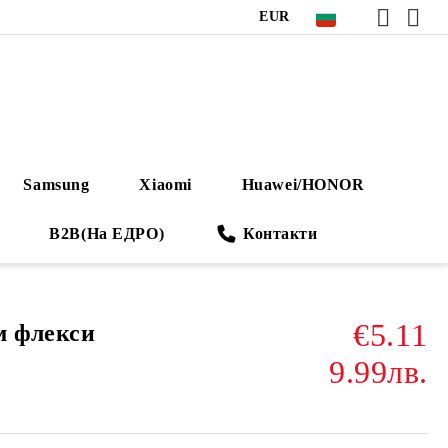
EUR
Samsung
Xiaomi
Huawei/HONOR
B2B(На ЕДРО)
Контакти
€5.11
 флекси
9.99лв.