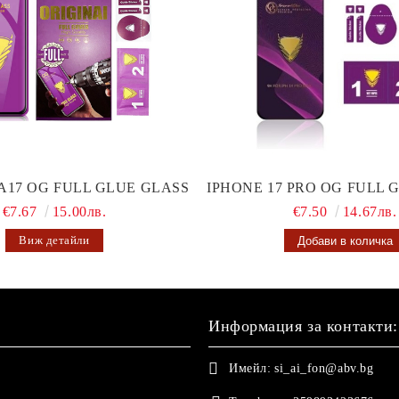
A17 OG FULL GLUE GLASS
IPHONE 17 PRO OG FULL 
€7.67
15.00лв.
€7.50
14.67лв.
Виж детайли
Информация за контакти:
Имейл:
si_ai_fon@abv.bg