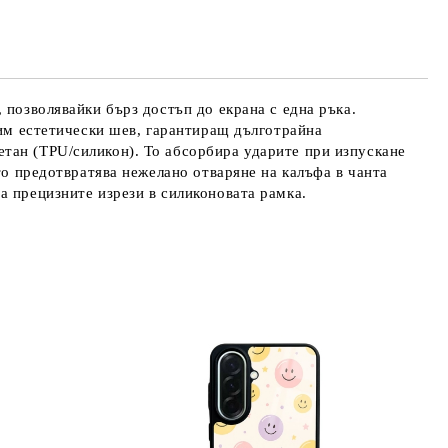
те на работния ден.
 позволявайки бърз достъп до екрана с една ръка.
дим естетически шев, гарантиращ дълготрайна
тан (TPU/силикон). То абсорбира ударите при изпускане
то предотвратява нежелано отваряне на калъфа в чанта
а прецизните изрези в силиконовата рамка.