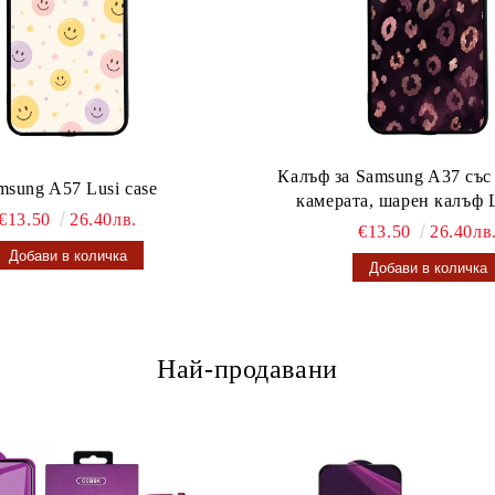
Калъф за Samsung A37 със
msung A57 Lusi case
камерата, шарен калъф L
€13.50
26.40лв.
€13.50
26.40лв
Най-продавани