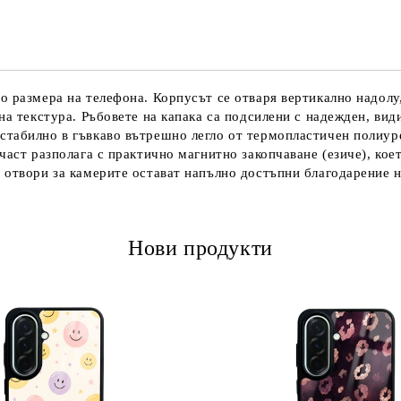
Ние ще се свържем с вас в рамки
 размера на телефона. Корпусът се отваря вертикално надолу,
на текстура. Ръбовете на капака са подсилени с надежден, ви
табилно в гъвкаво вътрешно легло от термопластичен полиуре
част разполага с практично магнитно закопчаване (езиче), кое
 отвори за камерите остават напълно достъпни благодарение н
Нови продукти