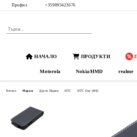
Профил
+359893423676
НАЧАЛО
ПРОДУКТИ
Motorola
Nokia/HMD
realme
Начало
Марки
Други Марки
HTC
HTC One (M8)