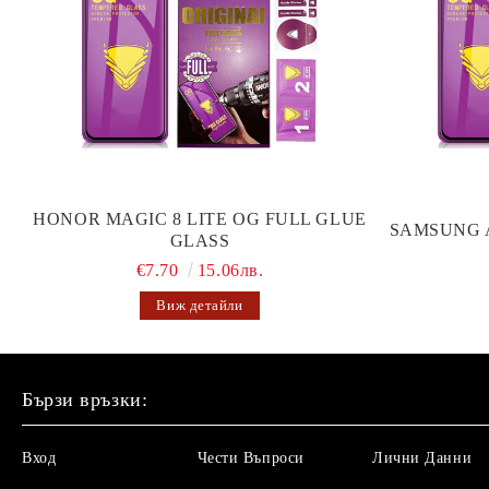
HONOR MAGIC 8 LITE OG FULL GLUE
SAMSUNG 
GLASS
€7.70
15.06лв.
Виж детайли
Бързи връзки:
Вход
Чести Въпроси
Лични Данни