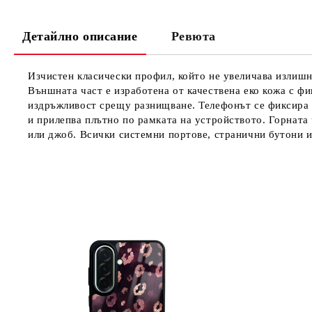
Детайлно описание
Ревюта
Изчистен класически профил, който не увеличава излишно
Външната част е изработена от качествена еко кожа с фи
издръжливост срещу разнищване. Телефонът се фиксира с
и прилепва плътно по рамката на устройството. Горната 
или джоб. Всички системни портове, странични бутони и