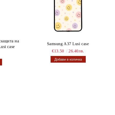
 защита на
Samsung A37 Lusi case
usi case
€13.50
26.40лв.
.