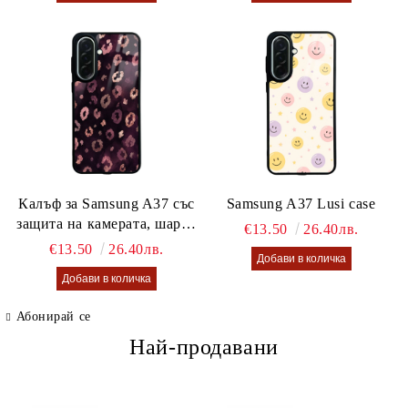
Калъф за Samsung A37 със
Samsung A37 Lusi case
защита на камерата, шарен
€13.50
26.40лв.
калъф Lusi case
€13.50
26.40лв.
Абонирай се
Най-продавани