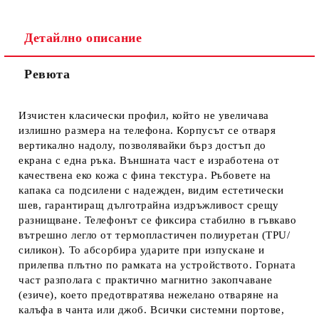
Детайлно описание
Ревюта
Ние ще се свържем с вас в рамките на работния ден.
Изчистен класически профил, който не увеличава
излишно размера на телефона. Корпусът се отваря
вертикално надолу, позволявайки бърз достъп до
екрана с една ръка. Външната част е изработена от
качествена еко кожа с фина текстура. Ръбовете на
капака са подсилени с надежден, видим естетически
шев, гарантиращ дълготрайна издръжливост срещу
разнищване. Телефонът се фиксира стабилно в гъвкаво
вътрешно легло от термопластичен полиуретан (TPU/
силикон). То абсорбира ударите при изпускане и
прилепва плътно по рамката на устройството. Горната
част разполага с практично магнитно закопчаване
(езиче), което предотвратява нежелано отваряне на
калъфа в чанта или джоб. Всички системни портове,