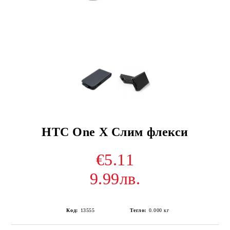
HTC One X Слим флекси
€5.11
9.99лв.
Код:
13555
Тегло:
0.000
кг