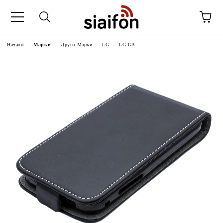
Начало
Марки
Други Марки
LG
LG G3