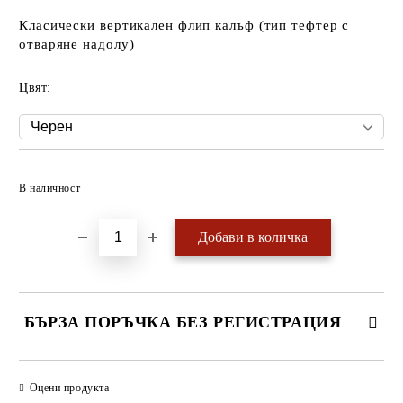
Класически вертикален флип калъф (тип тефтер с
отваряне надолу)
Цвят:
Добави в желани
В наличност
БЪРЗА ПОРЪЧКА БЕЗ РЕГИСТРАЦИЯ
САМО ПОПЪЛНЕТЕ 4 ПОЛЕТА
Оцени продукта