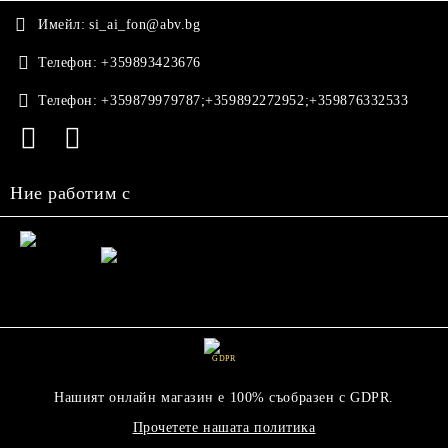
Имейл:
si_ai_fon@abv.bg
Телефон:
+359893423676
Телефон:
+359879979787;+359892272952;+359876332533
Ние работим с
GDPR
Нашият онлайн магазин е 100% съобразен с GDPR.
Прочетете нашата политика