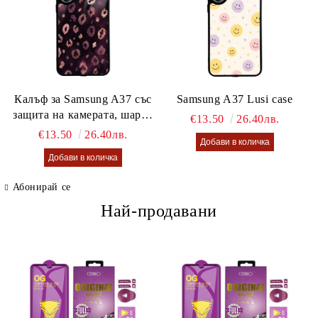
Калъф за Samsung A37 със
Samsung A37 Lusi case
защита на камерата, шарен
€13.50
26.40лв.
калъф Lusi case
€13.50
26.40лв.
Абонирай се
Най-продавани