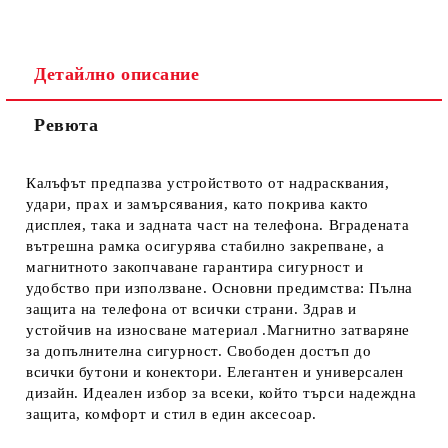
Детайлно описание
Ревюта
Ние ще се свържем с вас в рамките на работния ден.
Калъфът предпазва устройството от надрасквания,
удари, прах и замърсявания, като покрива както
дисплея, така и задната част на телефона. Вградената
вътрешна рамка осигурява стабилно закрепване, а
магнитното закопчаване гарантира сигурност и
удобство при използване. Основни предимства: Пълна
защита на телефона от всички страни. Здрав и
устойчив на износване материал .Магнитно затваряне
за допълнителна сигурност. Свободен достъп до
всички бутони и конектори. Елегантен и универсален
дизайн. Идеален избор за всеки, който търси надеждна
защита, комфорт и стил в един аксесоар.