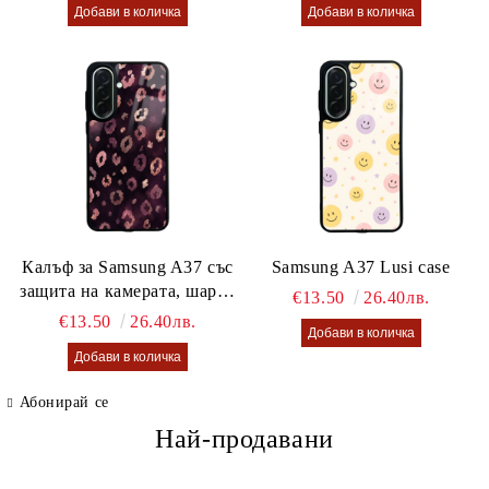
Калъф за Samsung A37 със
Samsung A37 Lusi case
защита на камерата, шарен
€13.50
26.40лв.
калъф Lusi case
€13.50
26.40лв.
Абонирай се
Най-продавани