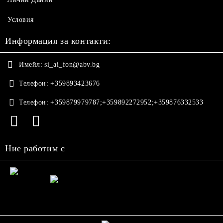
Условия
Информация за контакти:
Имейл:
si_ai_fon@abv.bg
Телефон:
+359893423676
Телефон:
+359879979787;+359892272952;+359876332533
Ние работим с