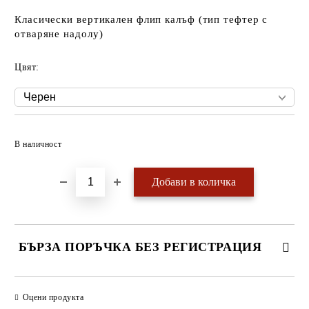
Класически вертикален флип калъф (тип тефтер с
отваряне надолу)
Цвят:
Добави в желани
В наличност
БЪРЗА ПОРЪЧКА БЕЗ РЕГИСТРАЦИЯ
САМО ПОПЪЛНЕТЕ 4 ПОЛЕТА
Оцени продукта