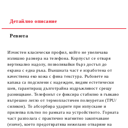
Детайлно описание
Ревюта
Ние ще се свържем с вас в рамките на работния ден.
Изчистен класически профил, който не увеличава
излишно размера на телефона. Корпусът се отваря
вертикално надолу, позволявайки бърз достъп до
екрана с една ръка. Външната част е изработена от
качествена еко кожа с фина текстура. Ръбовете на
капака са подсилени с надежден, видим естетически
шев, гарантиращ дълготрайна издръжливост срещу
разнищване. Телефонът се фиксира стабилно в гъвкаво
вътрешно легло от термопластичен полиуретан (TPU/
силикон). То абсорбира ударите при изпускане и
прилепва плътно по рамката на устройството. Горната
част разполага с практично магнитно закопчаване
(езиче), което предотвратява нежелано отваряне на