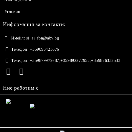
Условия
Информация за контакти:
Имейл:
si_ai_fon@abv.bg
Телефон:
+359893423676
Телефон:
+359879979787;+359892272952;+359876332533
Ние работим с