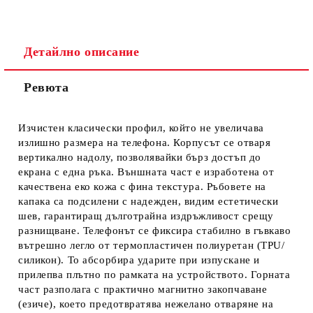
Детайлно описание
Ревюта
Ние ще се свържем с вас в рамките на работния ден.
Изчистен класически профил, който не увеличава
излишно размера на телефона. Корпусът се отваря
вертикално надолу, позволявайки бърз достъп до
екрана с една ръка. Външната част е изработена от
качествена еко кожа с фина текстура. Ръбовете на
капака са подсилени с надежден, видим естетически
шев, гарантиращ дълготрайна издръжливост срещу
разнищване. Телефонът се фиксира стабилно в гъвкаво
вътрешно легло от термопластичен полиуретан (TPU/
силикон). То абсорбира ударите при изпускане и
прилепва плътно по рамката на устройството. Горната
част разполага с практично магнитно закопчаване
(езиче), което предотвратява нежелано отваряне на