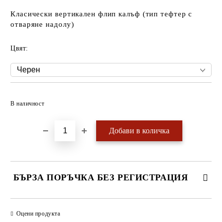
Класически вертикален флип калъф (тип тефтер с
отваряне надолу)
Цвят:
Добави в желани
В наличност
БЪРЗА ПОРЪЧКА БЕЗ РЕГИСТРАЦИЯ
САМО ПОПЪЛНЕТЕ 4 ПОЛЕТА
Оцени продукта