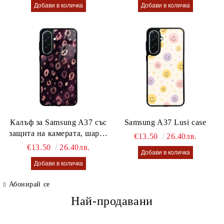
Калъф за Samsung A37 със
Samsung A37 Lusi case
защита на камерата, шарен
€13.50
26.40лв.
калъф Lusi case
€13.50
26.40лв.
Абонирай се
Най-продавани