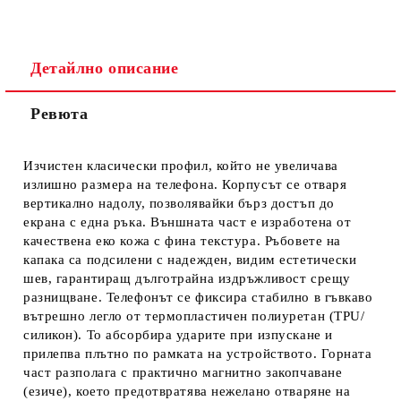
Детайлно описание
Ревюта
Ние ще се свържем с вас в рамките на работния ден.
Изчистен класически профил, който не увеличава
излишно размера на телефона. Корпусът се отваря
вертикално надолу, позволявайки бърз достъп до
екрана с една ръка. Външната част е изработена от
качествена еко кожа с фина текстура. Ръбовете на
капака са подсилени с надежден, видим естетически
шев, гарантиращ дълготрайна издръжливост срещу
разнищване. Телефонът се фиксира стабилно в гъвкаво
вътрешно легло от термопластичен полиуретан (TPU/
силикон). То абсорбира ударите при изпускане и
прилепва плътно по рамката на устройството. Горната
част разполага с практично магнитно закопчаване
(езиче), което предотвратява нежелано отваряне на