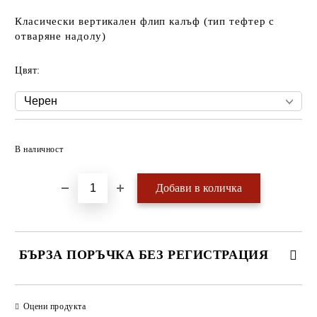
Класически вертикален флип калъф (тип тефтер с
отваряне надолу)
Цвят:
Добави в желани
В наличност
БЪРЗА ПОРЪЧКА БЕЗ РЕГИСТРАЦИЯ
САМО ПОПЪЛНЕТЕ 4 ПОЛЕТА
Оцени продукта