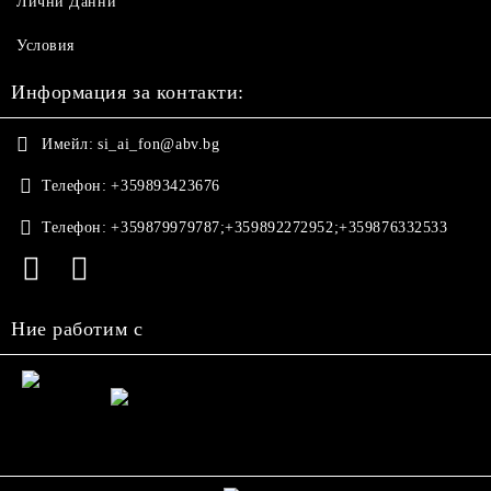
Лични Данни
Условия
Информация за контакти:
Имейл:
si_ai_fon@abv.bg
Телефон:
+359893423676
Телефон:
+359879979787;+359892272952;+359876332533
Ние работим с