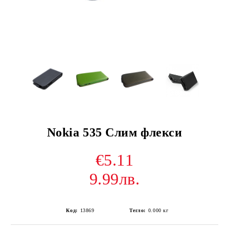
Nokia 535 Слим флекси
€5.11
9.99лв.
Код:
13869
Тегло:
0.000
кг