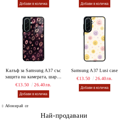
Калъф за Samsung A37 със
Samsung A37 Lusi case
защита на камерата, шарен
€13.50
26.40лв.
калъф Lusi case
€13.50
26.40лв.
Абонирай се
Най-продавани