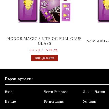
HONOR MAGIC 8 LITE OG FULL GLUE
SAMSUNG 
GLASS
€7.70
15.06лв.
Виж детайли
Бързи връзки:
Вход
Чести Въпроси
Лични Данни
Начало
Регистрация
Условия