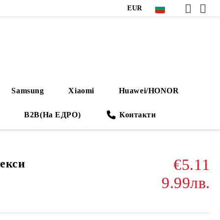
EUR
Samsung
Xiaomi
Huawei/HONOR
B2B(На ЕДРО)
Контакти
€5.11
екси
9.99лв.