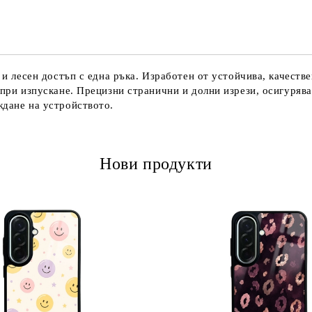
Ние ще се свържем с вас в рамки
 и лесен достъп с една ръка. Изработен от устойчива, качеств
 при изпускане. Прецизни странични и долни изрези, осигуряв
ждане на устройството.
Нови продукти