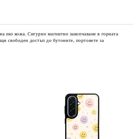
те на работния ден.
ена еко кожа. Сигурно магнитно закопчаване в горната
ащи свободен достъп до бутоните, портовете за