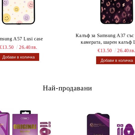
Калъф за Samsung A37 със
msung A57 Lusi case
камерата, шарен калъф L
€13.50
26.40лв.
€13.50
26.40лв
Най-продавани