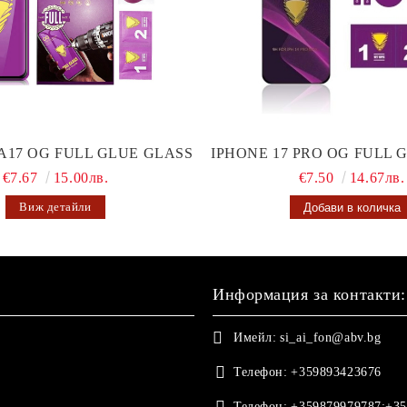
A17 OG FULL GLUE GLASS
IPHONE 17 PRO OG FULL 
€7.67
15.00лв.
€7.50
14.67лв.
Виж детайли
Информация за контакти:
Имейл:
si_ai_fon@abv.bg
Телефон:
+359893423676
Телефон:
+359879979787;+35