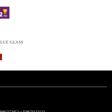
GLUE GLASS
9892272952;+359876332533