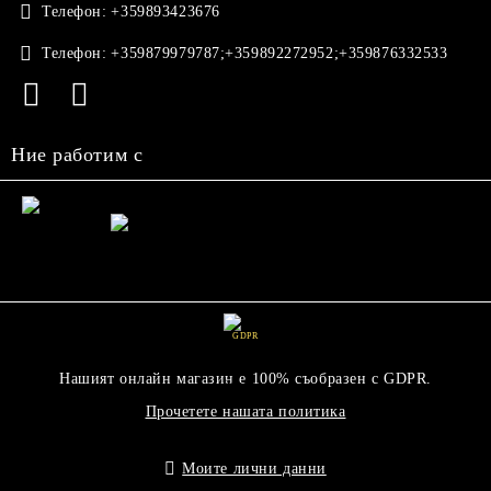
Телефон:
+359893423676
Телефон:
+359879979787;+359892272952;+359876332533
Ние работим с
GDPR
Нашият онлайн магазин е 100% съобразен с GDPR.
Прочетете нашата политика
Моите лични данни