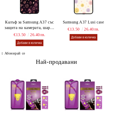
Калъф за Samsung A37 със
Samsung A37 Lusi case
защита на камерата, шарен
€13.50
26.40лв.
калъф Lusi case
€13.50
26.40лв.
Абонирай се
Най-продавани