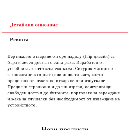
Детайлно описание
Ревюта
Ние ще се свържем с вас в рамките на работния ден.
Вертикално отваряне отгоре надолу (Flip дизайн) за
бърз и лесен достъп с една ръка. Изработен от
устойчива, качествена еко кожа. Сигурно магнитно
закопчаване в горната или долната част, което
предпазва от нежелано отваряне при изпускане.
Прецизни странични и долни изрези, осигуряващи
свободен достъп до бутоните, портовете за зареждане
и жака за слушалки без необходимост от изваждане на
устройството.
Нови продукти