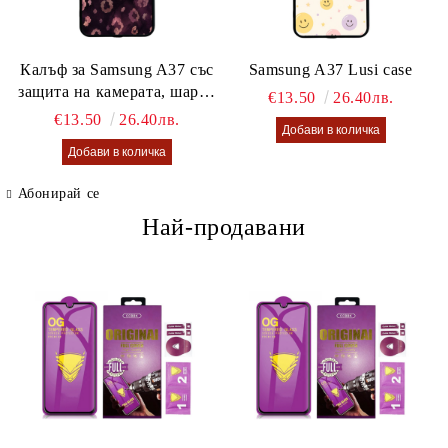
Калъф за Samsung A37 със
Samsung A37 Lusi case
защита на камерата, шарен
€13.50
26.40лв.
калъф Lusi case
€13.50
26.40лв.
Абонирай се
Най-продавани