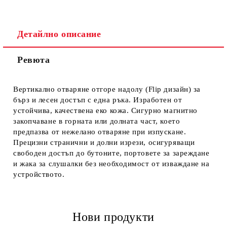
Детайлно описание
Ревюта
Ние ще се свържем с вас в рамките на работния ден.
Вертикално отваряне отгоре надолу (Flip дизайн) за
бърз и лесен достъп с една ръка. Изработен от
устойчива, качествена еко кожа. Сигурно магнитно
закопчаване в горната или долната част, което
предпазва от нежелано отваряне при изпускане.
Прецизни странични и долни изрези, осигуряващи
свободен достъп до бутоните, портовете за зареждане
и жака за слушалки без необходимост от изваждане на
устройството.
Нови продукти