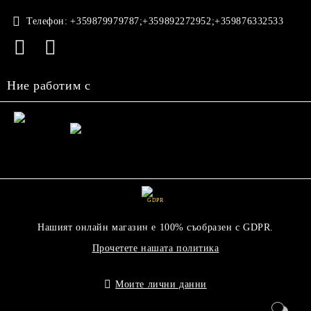
Телефон:
+359879979787;+359892272952;+359876332533
Ние работим с
GDPR
Нашият онлайн магазин е 100% съобразен с GDPR.
Прочетете нашата политика
Моите лични данни