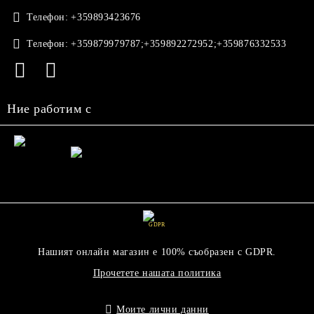
Телефон:
+359893423676
Телефон:
+359879979787;+359892272952;+359876332533
Ние работим с
GDPR
Нашият онлайн магазин е 100% съобразен с GDPR.
Прочетете нашата политика
Моите лични данни