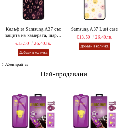
Калъф за Samsung A37 със
Samsung A37 Lusi case
защита на камерата, шарен
€13.50
26.40лв.
калъф Lusi case
€13.50
26.40лв.
Абонирай се
Най-продавани