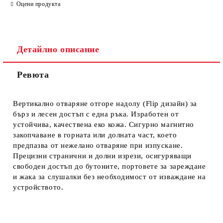
Оцени продукта
Детайлно описание
Ревюта
Ние ще се свържем с вас в рамките на работния ден.
Вертикално отваряне отгоре надолу (Flip дизайн) за
бърз и лесен достъп с една ръка. Изработен от
устойчива, качествена еко кожа. Сигурно магнитно
закопчаване в горната или долната част, което
предпазва от нежелано отваряне при изпускане.
Прецизни странични и долни изрези, осигуряващи
свободен достъп до бутоните, портовете за зареждане
и жака за слушалки без необходимост от изваждане на
устройството.