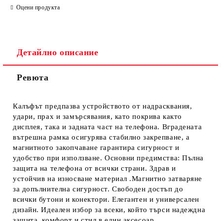
Оцени продукта
Детайлно описание
Ревюта
Ние ще се свържем с вас в рамките на работния ден.
Калъфът предпазва устройството от надрасквания,
удари, прах и замърсявания, като покрива както
дисплея, така и задната част на телефона. Вградената
вътрешна рамка осигурява стабилно закрепване, а
магнитното закопчаване гарантира сигурност и
удобство при използване. Основни предимства: Пълна
защита на телефона от всички страни. Здрав и
устойчив на износване материал .Магнитно затваряне
за допълнителна сигурност. Свободен достъп до
всички бутони и конектори. Елегантен и универсален
дизайн. Идеален избор за всеки, който търси надеждна
защита, комфорт и стил в един аксесоар.