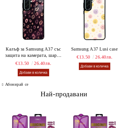
Калъф за Samsung A37 със
Samsung A37 Lusi case
защита на камерата, шарен
€13.50
26.40лв.
калъф Lusi case
€13.50
26.40лв.
Абонирай се
Най-продавани