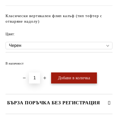
Класически вертикален флип калъф (тип тефтер с
отваряне надолу)
Цвят:
Добави в желани
В наличност
БЪРЗА ПОРЪЧКА БЕЗ РЕГИСТРАЦИЯ
САМО ПОПЪЛНЕТЕ 4 ПОЛЕТА