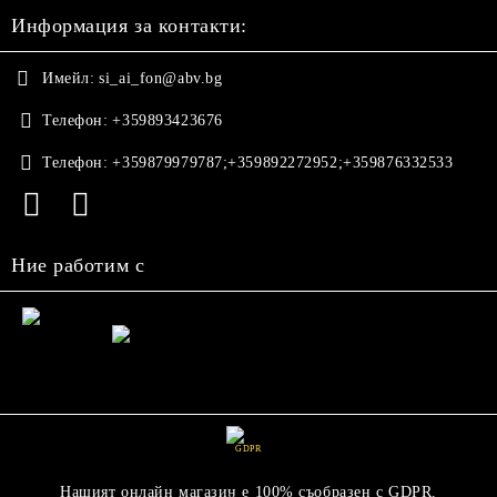
Информация за контакти:
Имейл:
si_ai_fon@abv.bg
Телефон:
+359893423676
Телефон:
+359879979787;+359892272952;+359876332533
Ние работим с
GDPR
Нашият онлайн магазин е 100% съобразен с GDPR.