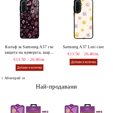
Калъф за Samsung A37 със
Samsung A37 Lusi case
защита на камерата, шарен
€13.50
26.40лв.
калъф Lusi case
€13.50
26.40лв.
Абонирай се
Най-продавани