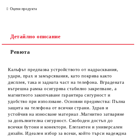
САМО ПОПЪЛНЕТЕ 4 ПОЛЕТА
Оцени продукта
Детайлно описание
Ревюта
Ние ще се свържем с вас в рамките на работния ден.
Калъфът предпазва устройството от надрасквания,
удари, прах и замърсявания, като покрива както
дисплея, така и задната част на телефона. Вградената
вътрешна рамка осигурява стабилно закрепване, а
магнитното закопчаване гарантира сигурност и
удобство при използване. Основни предимства: Пълна
защита на телефона от всички страни. Здрав и
устойчив на износване материал .Магнитно затваряне
за допълнителна сигурност. Свободен достъп до
всички бутони и конектори. Елегантен и универсален
дизайн. Идеален избор за всеки, който търси надеждна