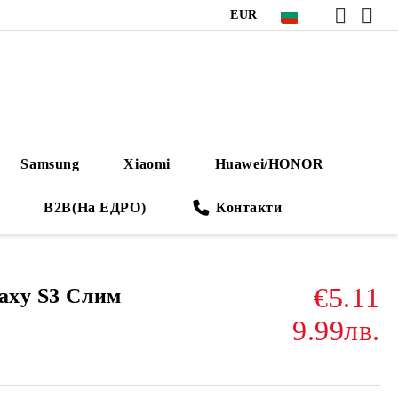
EUR
Samsung
Xiaomi
Huawei/HONOR
B2B(На ЕДРО)
Контакти
€5.11
laxy S3 Слим
9.99лв.