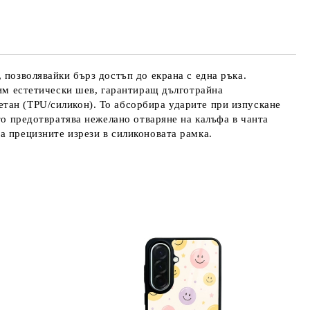
те на работния ден.
 позволявайки бърз достъп до екрана с една ръка.
дим естетически шев, гарантиращ дълготрайна
тан (TPU/силикон). То абсорбира ударите при изпускане
то предотвратява нежелано отваряне на калъфа в чанта
а прецизните изрези в силиконовата рамка.