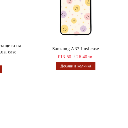
 защита на
Samsung A37 Lusi case
usi case
€13.50
26.40лв.
.