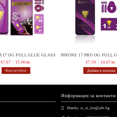
A17 OG FULL GLUE GLASS
IPHONE 17 PRO OG FULL 
€7.67
15.00лв.
€7.50
14.67лв.
Виж детайли
Информация за контакти:
Имейл:
si_ai_fon@abv.bg