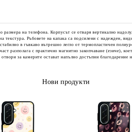
Ние ще се свържем с вас в рамки
 размера на телефона. Корпусът се отваря вертикално надолу,
на текстура. Ръбовете на капака са подсилени с надежден, ви
табилно в гъвкаво вътрешно легло от термопластичен полиуре
част разполага с практично магнитно закопчаване (езиче), кое
 отвори за камерите остават напълно достъпни благодарение н
Нови продукти