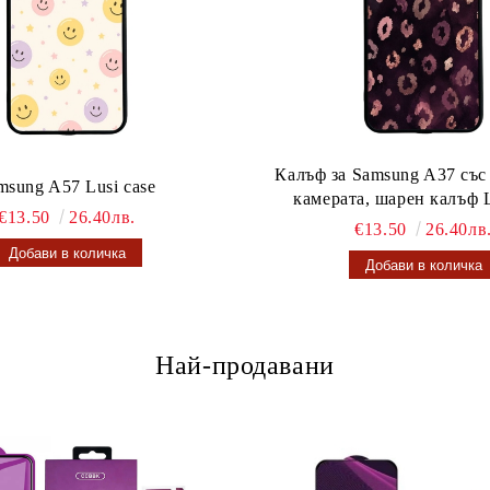
Калъф за Samsung A37 със
msung A57 Lusi case
камерата, шарен калъф L
€13.50
26.40лв.
€13.50
26.40лв
Най-продавани