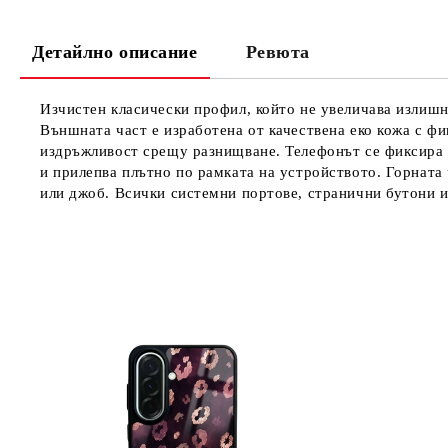
Детайлно описание
Ревюта
Изчистен класически профил, който не увеличава излишно
Външната част е изработена от качествена еко кожа с фи
издръжливост срещу разнищване. Телефонът се фиксира с
и прилепва плътно по рамката на устройството. Горната 
или джоб. Всички системни портове, странични бутони и