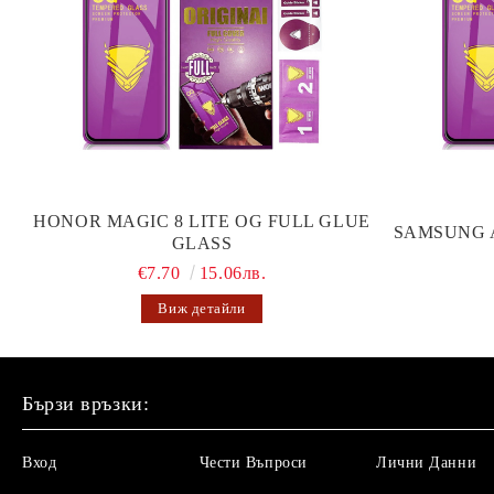
HONOR MAGIC 8 LITE OG FULL GLUE
SAMSUNG 
GLASS
€7.70
15.06лв.
Виж детайли
Бързи връзки:
Вход
Чести Въпроси
Лични Данни