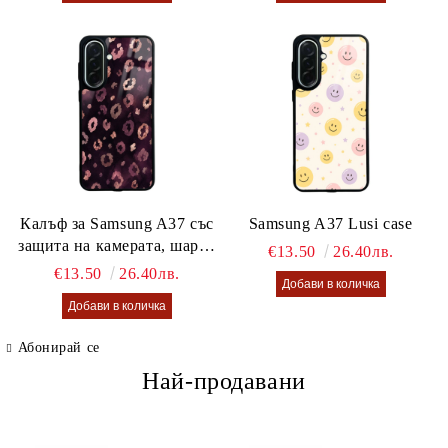
Калъф за Samsung A37 със
Samsung A37 Lusi case
защита на камерата, шарен
€13.50
26.40лв.
калъф Lusi case
€13.50
26.40лв.
Абонирай се
Най-продавани