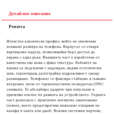
Детайлно описание
Ревюта
Ние ще се свържем с вас в рамките на работния ден.
Изчистен класически профил, който не увеличава
излишно размера на телефона. Корпусът се отваря
вертикално надолу, позволявайки бърз достъп до
екрана с една ръка. Външната част е изработена от
качествена еко кожа с фина текстура. Ръбовете на
капака са подсилени с надежден, видим естетически
шев, гарантиращ дълготрайна издръжливост срещу
разнищване. Телефонът се фиксира стабилно в гъвкаво
вътрешно легло от термопластичен полиуретан (TPU/
силикон). То абсорбира ударите при изпускане и
прилепва плътно по рамката на устройството. Горната
част разполага с практично магнитно закопчаване
(езиче), което предотвратява нежелано отваряне на
калъфа в чанта или джоб. Всички системни портове,