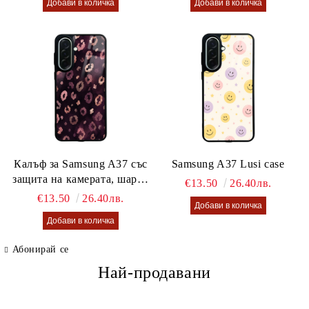
Калъф за Samsung A37 със
Samsung A37 Lusi case
защита на камерата, шарен
€13.50
26.40лв.
калъф Lusi case
€13.50
26.40лв.
Абонирай се
Най-продавани