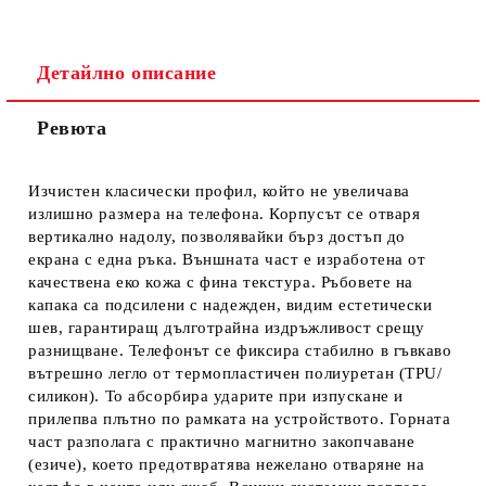
Детайлно описание
Ревюта
Ние ще се свържем с вас в рамките на работния ден.
Изчистен класически профил, който не увеличава
излишно размера на телефона. Корпусът се отваря
вертикално надолу, позволявайки бърз достъп до
екрана с една ръка. Външната част е изработена от
качествена еко кожа с фина текстура. Ръбовете на
капака са подсилени с надежден, видим естетически
шев, гарантиращ дълготрайна издръжливост срещу
разнищване. Телефонът се фиксира стабилно в гъвкаво
вътрешно легло от термопластичен полиуретан (TPU/
силикон). То абсорбира ударите при изпускане и
прилепва плътно по рамката на устройството. Горната
част разполага с практично магнитно закопчаване
(езиче), което предотвратява нежелано отваряне на