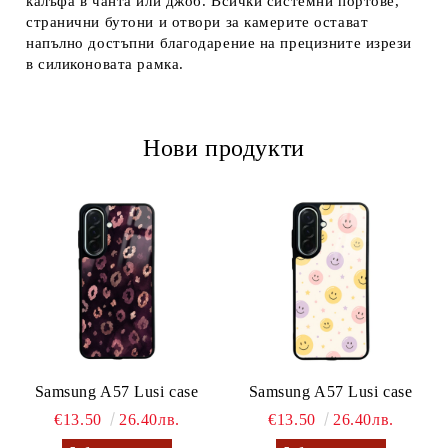
калъфа в чанта или джоб. Всички системни портове,
странични бутони и отвори за камерите остават
напълно достъпни благодарение на прецизните изрези
в силиконовата рамка.
Нови продукти
Samsung A57 Lusi case
Samsung A57 Lusi case
€13.50
26.40лв.
€13.50
26.40лв.