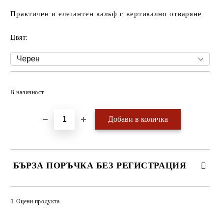
Практичен и елегантен калъф с вертикално отваряне
Цвят:
Добави в желани
В наличност
БЪРЗА ПОРЪЧКА БЕЗ РЕГИСТРАЦИЯ
САМО ПОПЪЛНЕТЕ 4 ПОЛЕТА
Оцени продукта