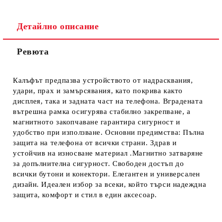
Детайлно описание
Ревюта
Ние ще се свържем с вас в рамките на работния ден.
Калъфът предпазва устройството от надрасквания,
удари, прах и замърсявания, като покрива както
дисплея, така и задната част на телефона. Вградената
вътрешна рамка осигурява стабилно закрепване, а
магнитното закопчаване гарантира сигурност и
удобство при използване. Основни предимства: Пълна
защита на телефона от всички страни. Здрав и
устойчив на износване материал .Магнитно затваряне
за допълнителна сигурност. Свободен достъп до
всички бутони и конектори. Елегантен и универсален
дизайн. Идеален избор за всеки, който търси надеждна
защита, комфорт и стил в един аксесоар.