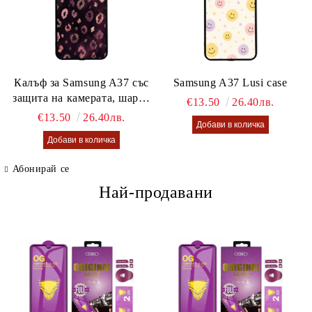
Калъф за Samsung A37 със
Samsung A37 Lusi case
защита на камерата, шарен
€13.50
26.40лв.
калъф Lusi case
€13.50
26.40лв.
Абонирай се
Най-продавани