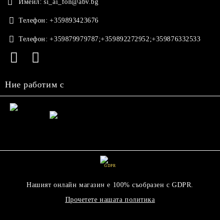
Имейл:
si_ai_fon@abv.bg
Телефон:
+359893423676
Телефон:
+359879979787;+359892272952;+359876332533
Ние работим с
GDPR
Нашият онлайн магазин е 100% съобразен с GDPR.
Прочетете нашата политика