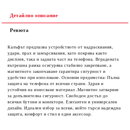
Детайлно описание
Ревюта
Ние ще се свържем с вас в рамките на работния ден.
Калъфът предпазва устройството от надрасквания,
удари, прах и замърсявания, като покрива както
дисплея, така и задната част на телефона. Вградената
вътрешна рамка осигурява стабилно закрепване, а
магнитното закопчаване гарантира сигурност и
удобство при използване. Основни предимства: Пълна
защита на телефона от всички страни. Здрав и
устойчив на износване материал .Магнитно затваряне
за допълнителна сигурност. Свободен достъп до
всички бутони и конектори. Елегантен и универсален
дизайн. Идеален избор за всеки, който търси надеждна
защита, комфорт и стил в един аксесоар.