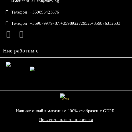
Имейл:
si_ai_fon@abv.bg
Телефон:
+359893423676
Телефон:
+359879979787;+359892272952;+359876332533
Ние работим с
GDPR
Нашият онлайн магазин е 100% съобразен с GDPR.
Прочетете нашата политика