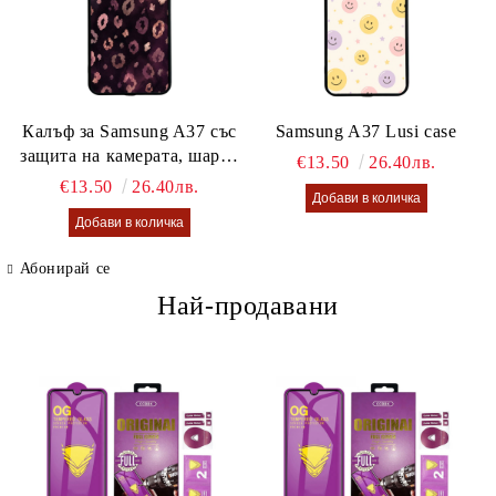
Калъф за Samsung A37 със
Samsung A37 Lusi case
защита на камерата, шарен
€13.50
26.40лв.
калъф Lusi case
€13.50
26.40лв.
Абонирай се
Най-продавани