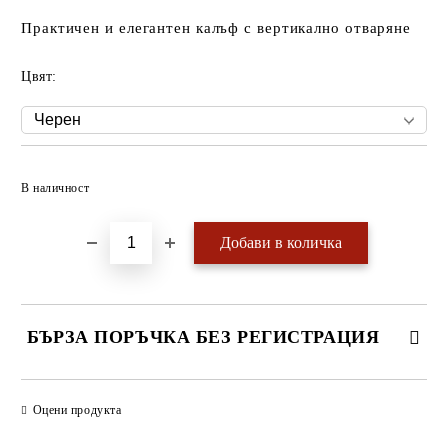
Практичен и елегантен калъф с вертикално отваряне
Цвят:
Добави в желани
В наличност
БЪРЗА ПОРЪЧКА БЕЗ РЕГИСТРАЦИЯ
САМО ПОПЪЛНЕТЕ 4 ПОЛЕТА
Оцени продукта