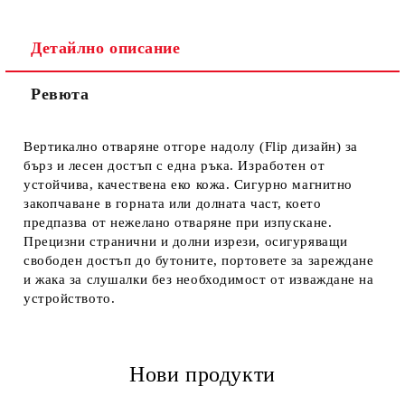
Детайлно описание
Ревюта
Ние ще се свържем с вас в рамките на работния ден.
Вертикално отваряне отгоре надолу (Flip дизайн) за
бърз и лесен достъп с една ръка. Изработен от
устойчива, качествена еко кожа. Сигурно магнитно
закопчаване в горната или долната част, което
предпазва от нежелано отваряне при изпускане.
Прецизни странични и долни изрези, осигуряващи
свободен достъп до бутоните, портовете за зареждане
и жака за слушалки без необходимост от изваждане на
устройството.
Нови продукти