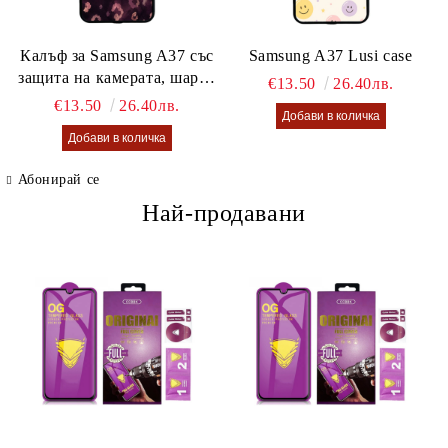
Калъф за Samsung A37 със
Samsung A37 Lusi case
защита на камерата, шарен
€13.50
26.40лв.
калъф Lusi case
€13.50
26.40лв.
Абонирай се
Най-продавани