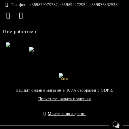
Телефон:
+359879979787;+359892272952;+359876332533
Ние работим с
GDPR
Нашият онлайн магазин е 100% съобразен с GDPR.
Прочетете нашата политика
Моите лични данни