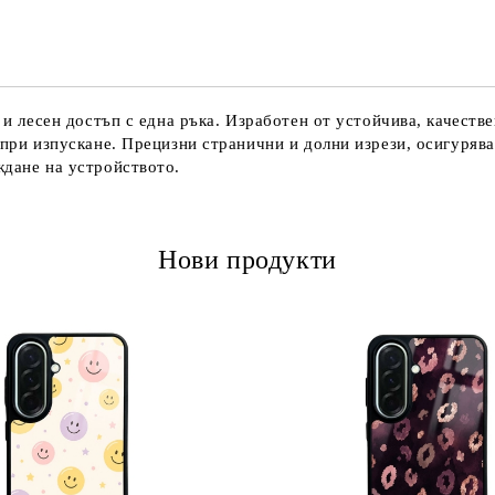
Ние ще се свържем с вас в рамки
 и лесен достъп с една ръка. Изработен от устойчива, качеств
 при изпускане. Прецизни странични и долни изрези, осигуряв
ждане на устройството.
Нови продукти