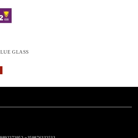
GLUE GLASS
9892272952;+359876332533