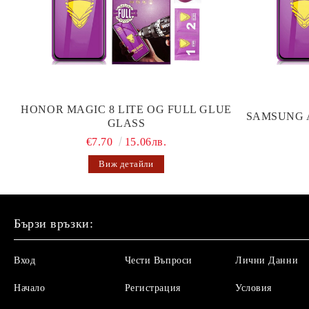
HONOR MAGIC 8 LITE OG FULL GLUE
SAMSUNG 
GLASS
€7.70
15.06лв.
Виж детайли
Бързи връзки:
Вход
Чести Въпроси
Лични Данни
Начало
Регистрация
Условия