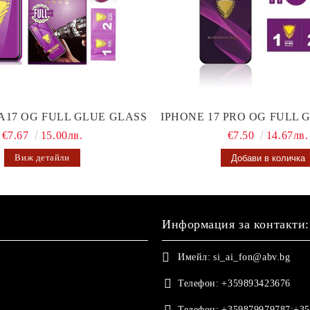
A17 OG FULL GLUE GLASS
IPHONE 17 PRO OG FULL 
€7.67
15.00лв.
€7.50
14.67лв.
Виж детайли
Информация за контакти:
Имейл:
si_ai_fon@abv.bg
Телефон:
+359893423676
Телефон:
+359879979787;+35