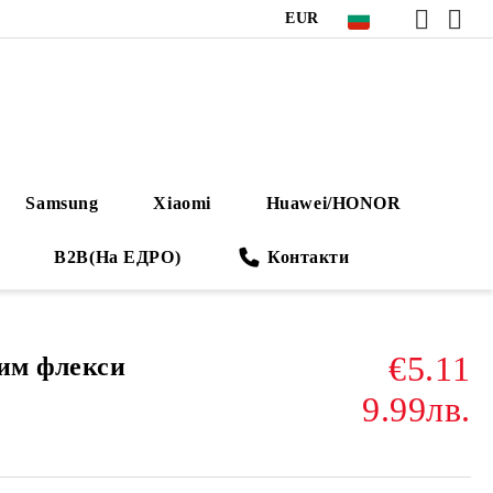
EUR
Samsung
Xiaomi
Huawei/HONOR
B2B(На ЕДРО)
Контакти
€5.11
лим флекси
9.99лв.