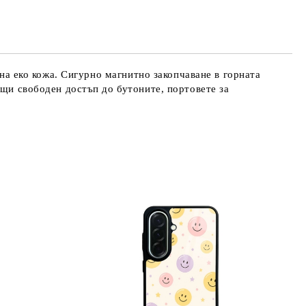
те на работния ден.
ена еко кожа. Сигурно магнитно закопчаване в горната
ащи свободен достъп до бутоните, портовете за