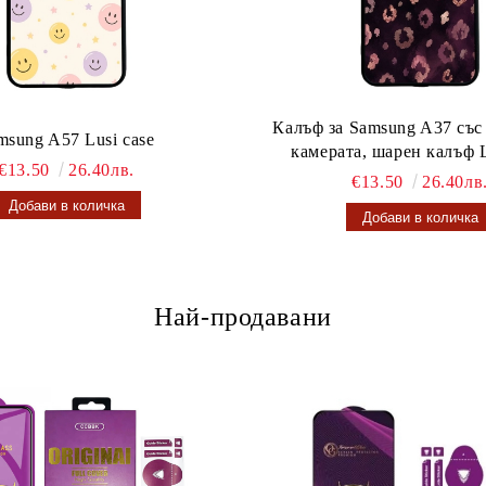
Калъф за Samsung A37 със
msung A57 Lusi case
камерата, шарен калъф L
€13.50
26.40лв.
€13.50
26.40лв
Най-продавани