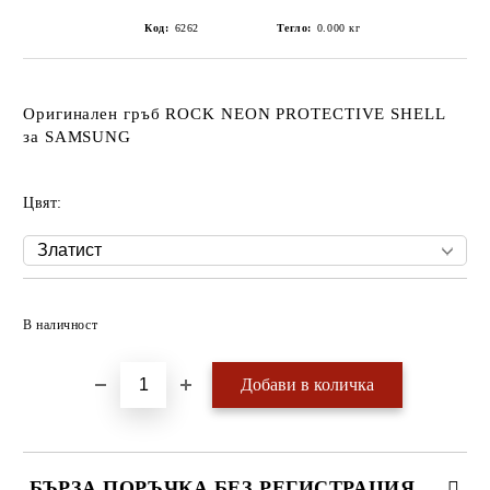
Код:
6262
Тегло:
0.000
кг
Оригинален гръб ROCK NEON PROTECTIVE SHELL
за SAMSUNG
Цвят:
Добави в желани
В наличност
БЪРЗА ПОРЪЧКА БЕЗ РЕГИСТРАЦИЯ