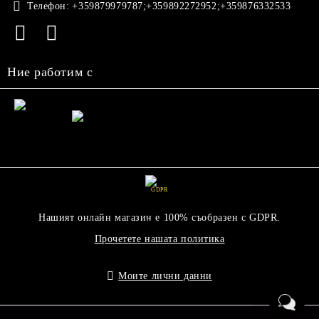
Телефон:
+359879979787;+359892272952;+359876332533
Ние работим с
GDPR
Нашият онлайн магазин е 100% съобразен с GDPR.
Прочетете нашата политика
Моите лични данни