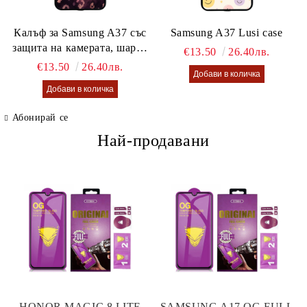
Калъф за Samsung A37 със
Samsung A37 Lusi case
защита на камерата, шарен
€13.50
26.40лв.
калъф Lusi case
€13.50
26.40лв.
Абонирай се
Най-продавани
HONOR MAGIC 8 LITE
SAMSUNG A17 OG FULL